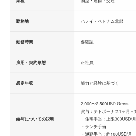
業種
物流・運輸・交通
勤務地
ハノイ・ベトナム北部
勤務時間
要確認
雇用・契約形態
正社員
想定年収
能力と経験に基づく
2,000〜2,500USD Gross
賞与：テトボーナス1ヶ月＋
給与についての説明
・住宅手当：上限300USD/
・ランチ⼿当
・通勤手当：約100USD/月