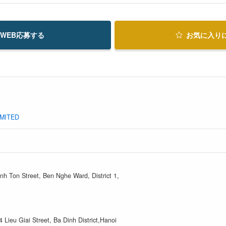
WEB応募する
お気に入り
MITED
h Ton Street, Ben Nghe Ward, District 1,
4 Lieu Giai Street, Ba Dinh District,Hanoi