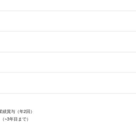
業績賞与（年2回）
月（~3年目まで）