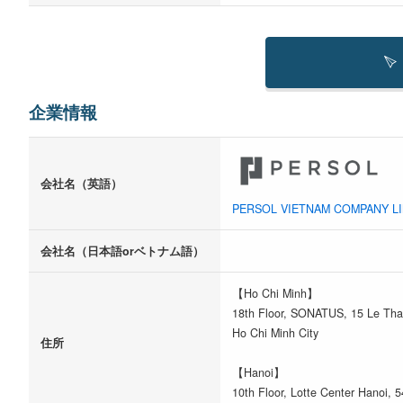
企業情報
会社名（英語）
PERSOL VIETNAM COMPANY LI
会社名（日本語orベトナム語）
【Ho Chi Minh】
18th Floor, SONATUS, 15 Le Than
Ho Chi Minh City
住所
【Hanoi】
10th Floor, Lotte Center Hanoi, 5