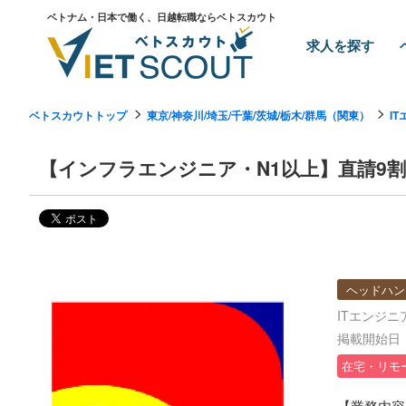
ベトナム・日本で働く、日越転職ならベトスカウト
求人を探す
ベトスカウトトップ
東京/神奈川/埼玉/千葉/茨城/栃木/群馬（関東）
I
【インフラエンジニア・N1以上】直請9
ヘッドハン
ITエンジニ
掲載開始日：2
在宅・リモ
【業務内容