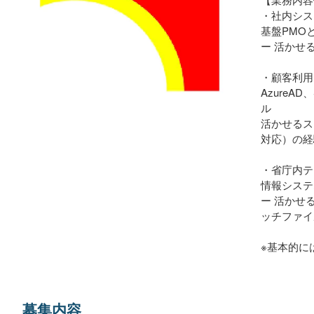
・社内シス
基盤PMO
ー 活かせ
・顧客利用
Azure
ル
活かせるス
対応）の経
・省庁内テ
情報システ
ー 活かせ
ッチファイ
※基本的に
募集内容