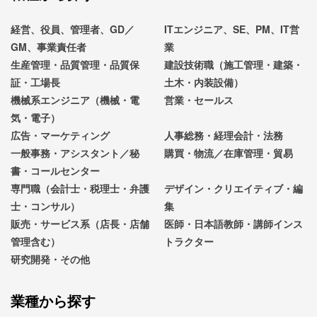
経営、役員、管理者、GD／
ITエンジニア、SE、PM、IT営
GM、事業責任者
業
生産管理・品質管理・品質保
建設技術職（施工管理・建築・
証・工場長
土木・内装設備）
機械系エンジニア（機械・電
営業・セールス
気・電子）
広告・マーケティング
人事総務・経理会計・法務
一般事務・アシスタント／秘
購買・物流／在庫管理・貿易
書・コールセンター
専門職（会計士・税理士・弁護
デザイン・クリエイティブ・編
士・コンサル）
集
販売・サービス系（店長・店舗
医師・日本語教師・講師インス
管理含む）
トラクター
研究開発・その他
業種から探す