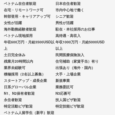
ベトナム在住者歓迎
日本在住者歓迎
在宅・リモートワーク可
市内中心地で働く
幹部登用・キャリアアップ可
シニア歓迎
女性が活躍
男性が活躍
海外勤務経験者歓迎
駐在・本社採用のお仕事
ベトナム現地採用
高待遇・高収入
年収600万円・月給3500USD以
年収1000万円・月給5000USD
上
以上
土日完全休み
民間医療保険加入
残業月20時間以内
住宅補助（家賃手当）有り
業界未経験可
出張あり（海外・国内）
積極採用（2名以上募集）
大手・上場企業
スタートアップ・成長企業
新規事業
日系グローバル企業
業務委託可
N1、N2保有者歓迎
N3応募可
永住者歓迎
技人国ビザ歓迎
特定活動ビザ歓迎
特定技能ビザ歓迎
ベトナム人留学生（新卒）歓迎