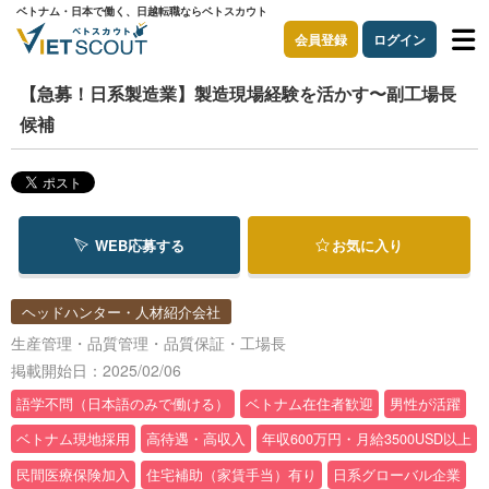
ベトナム・日本で働く、日越転職ならベトスカウト
会員登録
ログイン
【急募！日系製造業】製造現場経験を活かす〜副工場長
候補
WEB応募する
お気に入り
ヘッドハンター・人材紹介会社
生産管理・品質管理・品質保証・工場長
掲載開始日：2025/02/06
語学不問（日本語のみで働ける）
ベトナム在住者歓迎
男性が活躍
ベトナム現地採用
高待遇・高収入
年収600万円・月給3500USD以上
民間医療保険加入
住宅補助（家賃手当）有り
日系グローバル企業