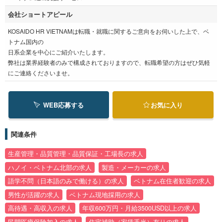
会社ショートアピール
KOSAIDO HR VIETNAMは転職・就職に関するご意向をお伺いした上で、ベ
トナム国内の
日系企業を中心にご紹介いたします。
弊社は業界経験者のみで構成されておりますので、転職希望の方はぜひ気軽
にご連絡くださいませ。
WEB応募する
お気に入り
関連条件
生産管理・品質管理・品質保証・工場長の求人
ハノイ・ベトナム北部の求人
製造・メーカーの求人
語学不問（日本語のみで働ける）の求人
ベトナム在住者歓迎の求人
男性が活躍の求人
ベトナム現地採用の求人
高待遇・高収入の求人
年収600万円・月給3500USD以上の求人
民間医療保険加入の求人
住宅補助（家賃手当）有りの求人