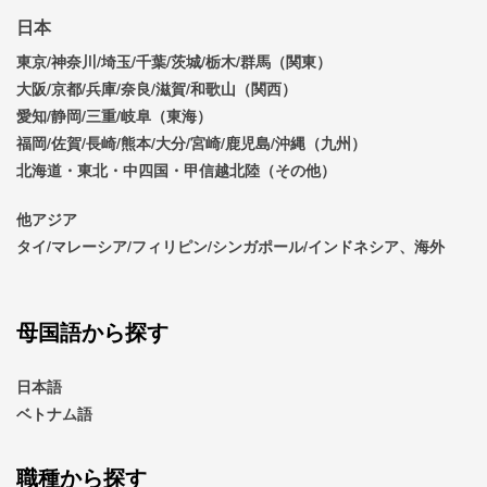
日本
東京/神奈川/埼玉/千葉/茨城/栃木/群馬（関東）
大阪/京都/兵庫/奈良/滋賀/和歌山（関西）
愛知/静岡/三重/岐阜（東海）
福岡/佐賀/長崎/熊本/大分/宮崎/鹿児島/沖縄（九州）
北海道・東北・中四国・甲信越北陸（その他）
他アジア
タイ/マレーシア/フィリピン/シンガポール/インドネシア、海外
母国語から探す
日本語
ベトナム語
職種から探す