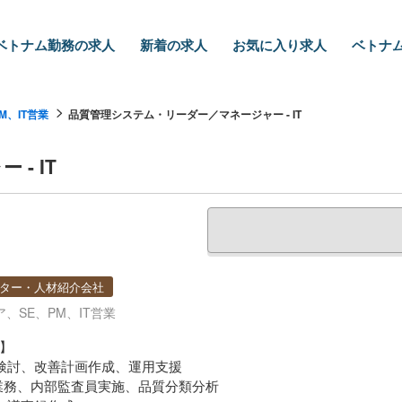
ベトナム勤務の求人
新着の求人
お気に入り求人
ベトナム
M、IT営業
品質管理システム・リーダー／マネージャー - IT
- IT
ター・人材紹介会社
ア、SE、PM、IT営業
】
題検討、改善計画作成、運用支援
維持業務、内部監査員実施、品質分類分析