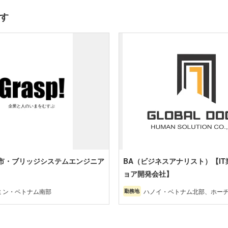
す
市・ブリッジシステムエンジニア
BA（ビジネスアナリスト）【I
ョア開発会社】
ミン・ベトナム南部
ハノイ・ベトナム北部、ホー
勤務地
ナム南部、ダナン・ベトナム中
奈川/埼玉/千葉/茨城/栃木/群
阪/京都/兵庫/奈良/滋賀/和歌