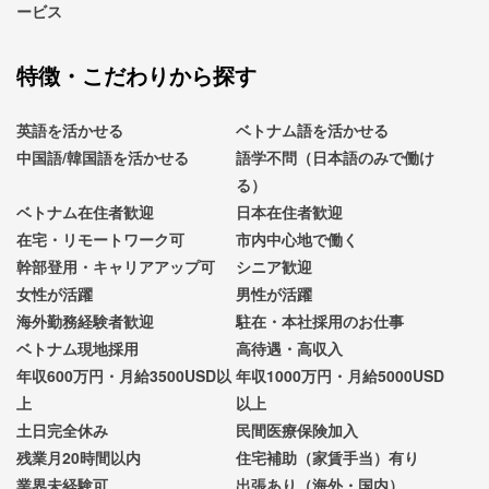
ービス
特徴・こだわりから探す
英語を活かせる
ベトナム語を活かせる
中国語/韓国語を活かせる
語学不問（日本語のみで働け
る）
ベトナム在住者歓迎
日本在住者歓迎
在宅・リモートワーク可
市内中心地で働く
幹部登用・キャリアアップ可
シニア歓迎
女性が活躍
男性が活躍
海外勤務経験者歓迎
駐在・本社採用のお仕事
ベトナム現地採用
高待遇・高収入
年収600万円・月給3500USD以
年収1000万円・月給5000USD
上
以上
土日完全休み
民間医療保険加入
残業月20時間以内
住宅補助（家賃手当）有り
業界未経験可
出張あり（海外・国内）