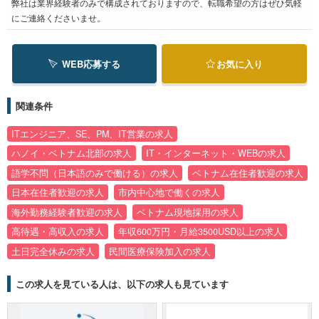
弊社は業界経験者のみで構成されておりますので、転職希望の方はぜひ気軽
にご連絡くださいませ。
WEB応募する
お気に入り
関連条件
ITエンジニア、SE、PM、IT営業の求人
ハノイ・ベトナム北部の求人
IT・インターネット・WEBの求人
語学不問（日本語のみで働ける）の求人
ベトナム在住者歓迎の求人
日本在住者歓迎の求人
市内中心地で働くの求人
海外勤務経験者歓迎の求人
ベトナム現地採用の求人
高待遇・高収入の求人
年収600万円・月給3500USD以上の求人
土日完全休みの求人
民間医療保険加入の求人
この求人を見ている人は、以下の求人も見ています