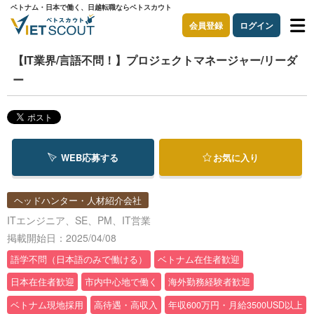
ベトナム・日本で働く、日越転職ならベトスカウト
会員登録
ログイン
【IT業界/言語不問！】プロジェクトマネージャー/リーダ
ー
WEB応募する
お気に入り
ヘッドハンター・人材紹介会社
ITエンジニア、SE、PM、IT営業
掲載開始日：2025/04/08
語学不問（日本語のみで働ける）
ベトナム在住者歓迎
日本在住者歓迎
市内中心地で働く
海外勤務経験者歓迎
ベトナム現地採用
高待遇・高収入
年収600万円・月給3500USD以上