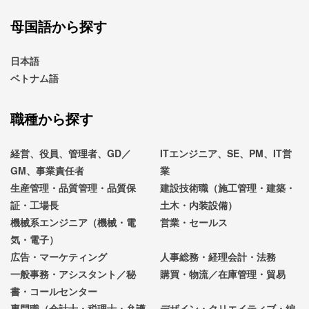
母国語から探す
日本語
ベトナム語
職種から探す
経営、役員、管理者、GD／
ITエンジニア、SE、PM、IT営
GM、事業責任者
業
生産管理・品質管理・品質保
建設技術職（施工管理・建築・
証・工場長
土木・内装設備）
機械系エンジニア（機械・電
営業・セールス
気・電子）
広告・マーケティング
人事総務・経理会計・法務
一般事務・アシスタント／秘
購買・物流／在庫管理・貿易
書・コールセンター
専門職（会計士・税理士・弁護
デザイン・クリエイティブ・編