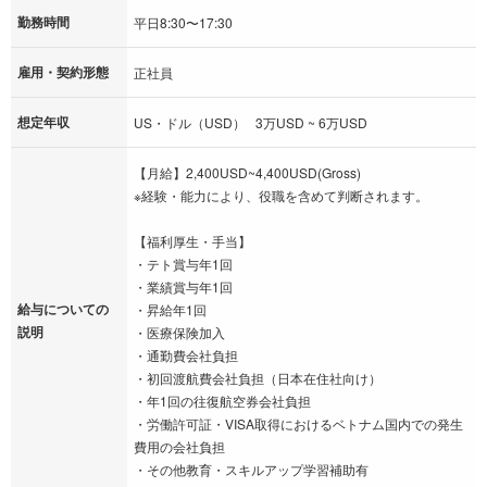
勤務時間
平日8:30〜17:30
雇用・契約形態
正社員
想定年収
US・ドル（USD） 3万USD ~ 6万USD
【月給】2,400USD~4,400USD(Gross)
※経験・能力により、役職を含めて判断されます。
【福利厚生・手当】
・テト賞与年1回
・業績賞与年1回
給与についての
・昇給年1回
説明
・医療保険加入
・通勤費会社負担
・初回渡航費会社負担（日本在住社向け）
・年1回の往復航空券会社負担
・労働許可証・VISA取得におけるベトナム国内での発生
費用の会社負担
・その他教育・スキルアップ学習補助有