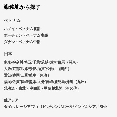
勤務地から探す
ベトナム
ハノイ・ベトナム北部
ホーチミン・ベトナム南部
ダナン・ベトナム中部
日本
東京/神奈川/埼玉/千葉/茨城/栃木/群馬（関東）
大阪/京都/兵庫/奈良/滋賀/和歌山（関西）
愛知/静岡/三重/岐阜（東海）
福岡/佐賀/長崎/熊本/大分/宮崎/鹿児島/沖縄（九州）
北海道・東北・中四国・甲信越北陸（その他）
他アジア
タイ/マレーシア/フィリピン/シンガポール/インドネシア、海外