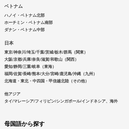
ベトナム
ハノイ・ベトナム北部
ホーチミン・ベトナム南部
ダナン・ベトナム中部
日本
東京/神奈川/埼玉/千葉/茨城/栃木/群馬（関東）
大阪/京都/兵庫/奈良/滋賀/和歌山（関西）
愛知/静岡/三重/岐阜（東海）
福岡/佐賀/長崎/熊本/大分/宮崎/鹿児島/沖縄（九州）
北海道・東北・中四国・甲信越北陸（その他）
他アジア
タイ/マレーシア/フィリピン/シンガポール/インドネシア、海外
母国語から探す