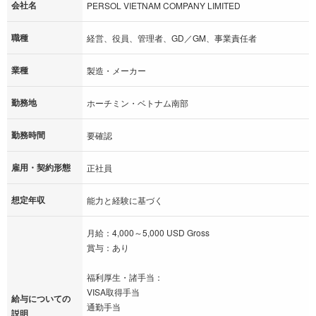
会社名
PERSOL VIETNAM COMPANY LIMITED
職種
経営、役員、管理者、GD／GM、事業責任者
業種
製造・メーカー
勤務地
ホーチミン・ベトナム南部
勤務時間
要確認
雇用・契約形態
正社員
想定年収
能力と経験に基づく
⽉給：4,000～5,000 USD Gross
賞与：あり
福利厚生・諸⼿当：
VISA取得⼿当
給与についての
通勤⼿当
説明