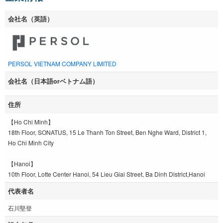
会社名（英語）
PERSOL VIETNAM COMPANY LIMITED
会社名（日本語orベトナム語）
住所
【Ho Chi Minh】
18th Floor, SONATUS, 15 Le Thanh Ton Street, Ben Nghe Ward, District 1,
Ho Chi Minh City
【Hanoi】
10th Floor, Lotte Center Hanoi, 54 Lieu Giai Street, Ba Dinh District,Hanoi
代表者名
石川堅登