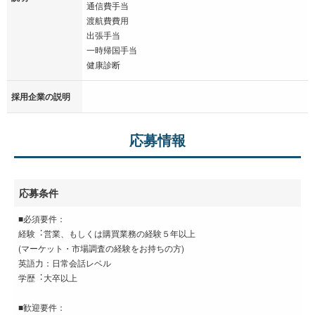
通信費⼿当
渡航費費⽤
出張⼿当
⼀時帰国⼿当
健康診断
採用企業の説明
応募情報
応募条件
■必須要件：
経験︓営業、もしくは購買業務の経験５年以上
(マーケット・市場調査の経験をお持ちの⽅)
英語⼒：⽇常会話レベル
学歴︓⼤卒以上
■歓迎要件：