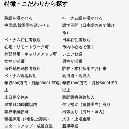
特徴・こだわりから探す
英語を活かせる
ベトナム語を活かせる
中国語/韓国語を活かせる
語学不問（日本語のみで働け
る）
ベトナム在住者歓迎
日本在住者歓迎
在宅・リモートワーク可
市内中心地で働く
幹部登用・キャリアアップ可
シニア歓迎
女性が活躍
男性が活躍
海外勤務経験者歓迎
駐在・本社採用のお仕事
ベトナム現地採用
高待遇・高収入
年収600万円・月給3500USD以
年収1000万円・月給5000USD
上
以上
土日完全休み
民間医療保険加入
残業月20時間以内
住宅補助（家賃手当）有り
業界未経験可
出張あり（海外・国内）
積極採用（2名以上募集）
大手・上場企業
スタートアップ・成長企業
新規事業