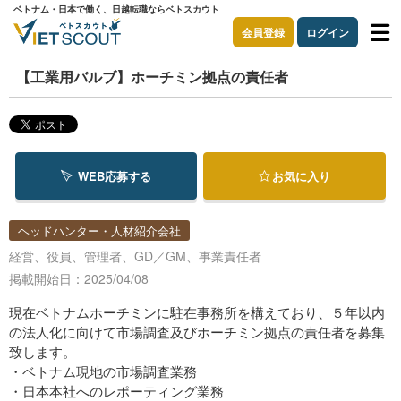
ベトナム・日本で働く、日越転職ならベトスカウト
会員登録
ログイン
【⼯業⽤バルブ】ホーチミン拠点の責任者
WEB応募する
お気に入り
ヘッドハンター・人材紹介会社
経営、役員、管理者、GD／GM、事業責任者
掲載開始日：2025/04/08
現在ベトナムホーチミンに駐在事務所を構えており、５年以内
の法⼈化に向けて市場調査及びホーチミン拠点の責任者を募集
致します。
・ベトナム現地の市場調査業務
・⽇本本社へのレポーティング業務