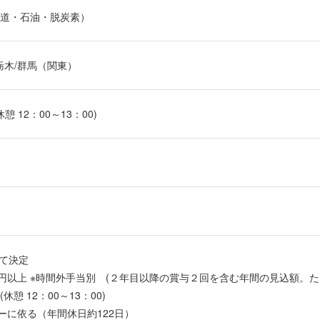
道・石油・脱炭素）
/栃木/群馬（関東）
休憩 12：00～13：00)
じて決定
,200 円以上 ※時間外手当別 (２年目以降の賞与２回を含む年間の見込額
 (休憩 12：00～13：00)
ダーに依る（年間休日約122日）