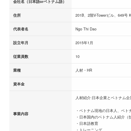
会社名（日本語orベトナム語）
住所
201B、2階V-Towerビル、649号 Ki
代表者名
Ngo Thi Dao
設立年月
2015年1月
従業員数
10
業種
人材・HR
資本金
人材紹介:日本企業とベトナム
・ベトナム現地の日本人、ベト
事業内容
・日本国内のベトナム人紹介（
・日本語教育
・トレーニング