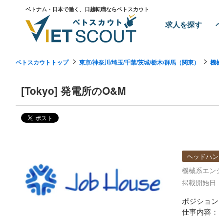
ベトナム・日本で働く、日越転職ならベトスカウト
求人を探す
ベトスカウトトップ
東京/神奈川/埼玉/千葉/茨城/栃木/群馬（関東）
機
[Tokyo] 発電所のO&M
ヘッドハン
機械系エン
掲載開始日：2
ポジション
仕事内容：