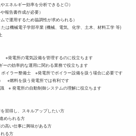
況やエネルギー効率を分析できると◎）
ルや報告書作成が必要）
ームで運用するため協調性が求められる）
建築または機械電子学部卒業 (機械、電気、化学、土木、材料工学 等)
上
種） ※発電所の電気設備を管理するのに役立ちます
ルギーの効率的な運用に関わる業務で役立ちます
）、ボイラー整備士 ※発電所でボイラー設備を扱う場合に必要です
ど） ※燃料を扱う発電所では有利です
の知識 ※ 発電所の自動制御システムの理解に役立ちます
術を習得し、スキルアップしたい方
を進められる方
度の高い仕事に興味がある方
くれる方