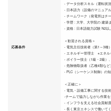
- データ分析スキル（運転状
- 日本語力（設備のマニュア
- チームワーク（発電所はチ
- 学歴 : 大学、大学院の 
- 資格 : 日本語能力試験 N2以
＜歓迎される資格＞
応募条件
- 電気主任技術者（第1～3
- エネルギー管理士 ※エネ
- ボイラー技士（1級・2級
- 危険物取扱者（乙種4類な
- PLC（シーケンス制御）
＜正確に＞
- 電気・設備工事に関する技
-チームで協力しながら作業
- インフラを支える社会貢献
- 長く東京エネシスで働いて