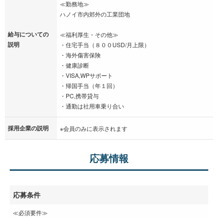
≪勤務地≫
ハノイ市内郊外の工業団地
給与についての
≪福利厚生・その他≫
説明
・住宅手当（８００USD/月上限）
・海外傷害保険
・健康診断
・VISA,WPサポート
・帰国手当（年１回）
・PC,携帯貸与
・通勤は社用車乗り合い
採用企業の説明
※会員のみに表示されます
応募情報
応募条件
≪必須要件≫