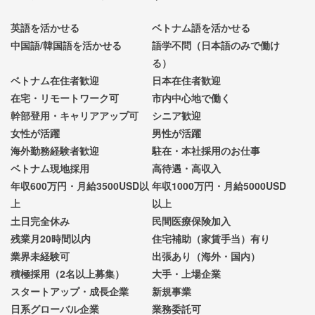
英語を活かせる
ベトナム語を活かせる
中国語/韓国語を活かせる
語学不問（日本語のみで働け
る）
ベトナム在住者歓迎
日本在住者歓迎
在宅・リモートワーク可
市内中心地で働く
幹部登用・キャリアアップ可
シニア歓迎
女性が活躍
男性が活躍
海外勤務経験者歓迎
駐在・本社採用のお仕事
ベトナム現地採用
高待遇・高収入
年収600万円・月給3500USD以
年収1000万円・月給5000USD
上
以上
土日完全休み
民間医療保険加入
残業月20時間以内
住宅補助（家賃手当）有り
業界未経験可
出張あり（海外・国内）
積極採用（2名以上募集）
大手・上場企業
スタートアップ・成長企業
新規事業
日系グローバル企業
業務委託可