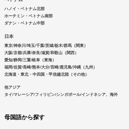
ハノイ・ベトナム北部
ホーチミン・ベトナム南部
ダナン・ベトナム中部
日本
東京/神奈川/埼玉/千葉/茨城/栃木/群馬（関東）
大阪/京都/兵庫/奈良/滋賀/和歌山（関西）
愛知/静岡/三重/岐阜（東海）
福岡/佐賀/長崎/熊本/大分/宮崎/鹿児島/沖縄（九州）
北海道・東北・中四国・甲信越北陸（その他）
他アジア
タイ/マレーシア/フィリピン/シンガポール/インドネシア、海外
母国語から探す