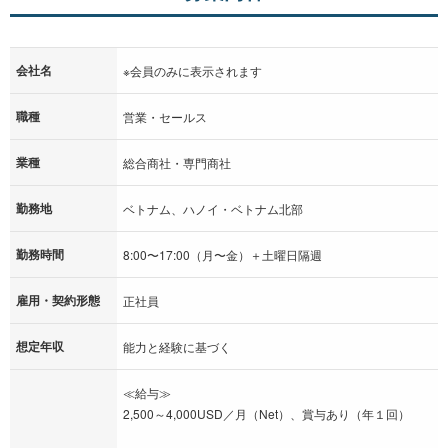
会社名
※会員のみに表示されます
職種
営業・セールス
業種
総合商社・専門商社
勤務地
ベトナム、ハノイ・ベトナム北部
勤務時間
8:00〜17:00（月〜金）＋土曜日隔週
雇用・契約形態
正社員
想定年収
能力と経験に基づく
≪給与≫
2,500～4,000USD／月（Net）、賞与あり（年１回）