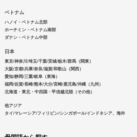
ベトナム
ハノイ・ベトナム北部
ホーチミン・ベトナム南部
ダナン・ベトナム中部
日本
東京/神奈川/埼玉/千葉/茨城/栃木/群馬（関東）
大阪/京都/兵庫/奈良/滋賀/和歌山（関西）
愛知/静岡/三重/岐阜（東海）
福岡/佐賀/長崎/熊本/大分/宮崎/鹿児島/沖縄（九州）
北海道・東北・中四国・甲信越北陸（その他）
他アジア
タイ/マレーシア/フィリピン/シンガポール/インドネシア、海外
母国語から探す