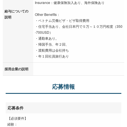
Insurance：健康保険加入あり、海外保険あり
給与についての
Other Benefits：
説明
・ベトナム労働ビザ・ビザ取得費用
・住宅手当あり、会社日本円で５万～１０万円程度（350
-700USD）
・通勤車あり。
・帰国手当、年２回、
・渡航費用は会社持ち
・年１回社員旅行あり
採用企業の説明
応募情報
応募条件
【必須要件】
経験：