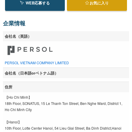
WEB応募する
お気に入り
企業情報
会社名（英語）
PERSOL VIETNAM COMPANY LIMITED
会社名（日本語orベトナム語）
住所
【Ho Chi Minh】
18th Floor, SONATUS, 15 Le Thanh Ton Street, Ben Nghe Ward, District 1,
Ho Chi Minh City
【Hanoi】
10th Floor, Lotte Center Hanoi, 54 Lieu Giai Street, Ba Dinh District,Hanoi