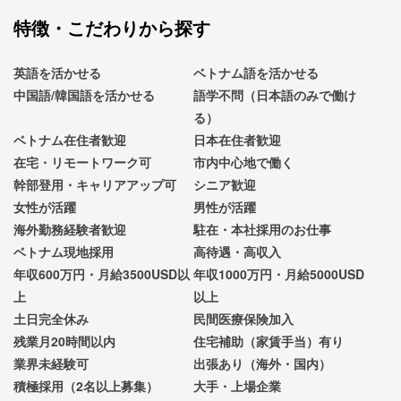
特徴・こだわりから探す
英語を活かせる
ベトナム語を活かせる
中国語/韓国語を活かせる
語学不問（日本語のみで働け
る）
ベトナム在住者歓迎
日本在住者歓迎
在宅・リモートワーク可
市内中心地で働く
幹部登用・キャリアアップ可
シニア歓迎
女性が活躍
男性が活躍
海外勤務経験者歓迎
駐在・本社採用のお仕事
ベトナム現地採用
高待遇・高収入
年収600万円・月給3500USD以
年収1000万円・月給5000USD
上
以上
土日完全休み
民間医療保険加入
残業月20時間以内
住宅補助（家賃手当）有り
業界未経験可
出張あり（海外・国内）
積極採用（2名以上募集）
大手・上場企業