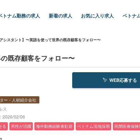
ベトナム勤務の求人
新着の求人
お気に入り求人
ベトナム
アシスタント】〜英語を使って世界の既存顧客をフォロー〜
界の既存顧客をフォロー〜
WEB応募する
ター・人材紹介会社
ルス
026/02/06
せる
男性が活躍
海外勤務経験者歓迎
ベトナム現地採用
民間医療保険
】