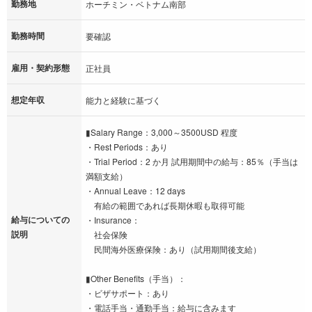
勤務地
ホーチミン・ベトナム南部
勤務時間
要確認
雇用・契約形態
正社員
想定年収
能力と経験に基づく
▮Salary Range：3,000～3500USD 程度
・Rest Periods：あり
・Trial Period：2 か月 試用期間中の給与：85％（手当は
満額支給）
・Annual Leave：12 days
有給の範囲であれば長期休暇も取得可能
給与についての
・Insurance：
説明
社会保険
民間海外医療保険：あり（試用期間後支給）
▮Other Benefits（手当）：
・ビザサポート：あり
・電話手当・通勤手当：給与に含みます