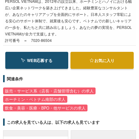
PERSOL VIETNAMは、2012年の設立以来、ホーチミンとハノイにおける幅
広い企業ネットワークを築き上げてきました。経験豊富なコンサルタント
が、あなたのキャリアアップを全面的にサポート。日本人スタッフ常駐によ
る安心のサポート体制で、就業後も安心です。ベトナムでの新しいキャリア
の一歩を、私たちと共に踏み出しましょう。あなたの夢の実現を、PERSOL
VIETNAMが全力で支援します。
許可番号 ＝ 7020-86504
WEB応募する
お気に入り
関連条件
販売・サービス系（店長・店舗管理含む）の求人
ホーチミン・ベトナム南部の求人
飲食・美容・医療・BPO・他サービスの求人
この求人を見ている人は、以下の求人も見ています