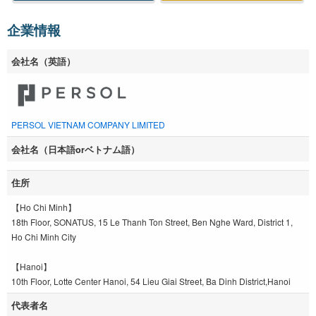
企業情報
会社名（英語）
PERSOL VIETNAM COMPANY LIMITED
会社名（日本語orベトナム語）
住所
【Ho Chi Minh】
18th Floor, SONATUS, 15 Le Thanh Ton Street, Ben Nghe Ward, District 1,
Ho Chi Minh City
【Hanoi】
10th Floor, Lotte Center Hanoi, 54 Lieu Giai Street, Ba Dinh District,Hanoi
代表者名