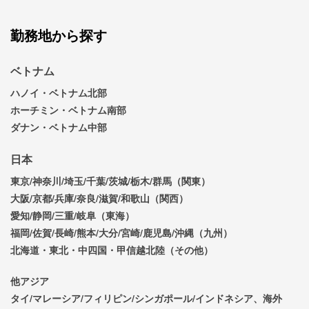
勤務地から探す
ベトナム
ハノイ・ベトナム北部
ホーチミン・ベトナム南部
ダナン・ベトナム中部
日本
東京/神奈川/埼玉/千葉/茨城/栃木/群馬（関東）
大阪/京都/兵庫/奈良/滋賀/和歌山（関西）
愛知/静岡/三重/岐阜（東海）
福岡/佐賀/長崎/熊本/大分/宮崎/鹿児島/沖縄（九州）
北海道・東北・中四国・甲信越北陸（その他）
他アジア
タイ/マレーシア/フィリピン/シンガポール/インドネシア、海外