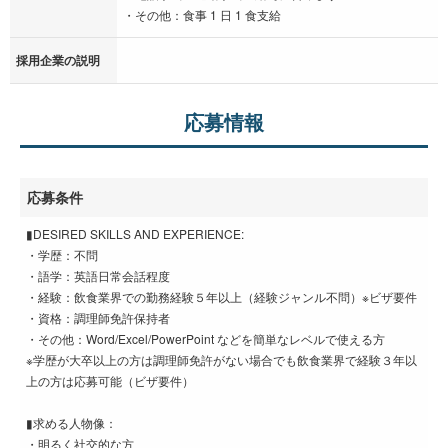
・その他：食事 1 日 1 食支給
採用企業の説明
応募情報
応募条件
▮DESIRED SKILLS AND EXPERIENCE:
・学歴：不問
・語学：英語日常会話程度
・経験：飲食業界での勤務経験５年以上（経験ジャンル不問）※ビザ要件
・資格：調理師免許保持者
・その他：Word/Excel/PowerPoint などを簡単なレベルで使える方
※学歴が大卒以上の方は調理師免許がない場合でも飲食業界で経験３年以
上の方は応募可能（ビザ要件）
▮求める人物像：
・明るく社交的な方