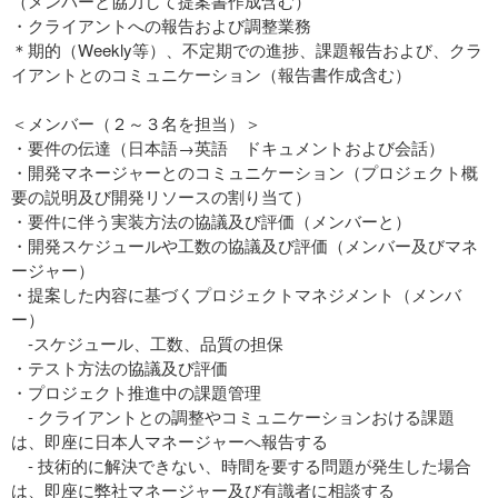
（メンバーと協力して提案書作成含む）
・クライアントへの報告および調整業務
＊期的（Weekly等）、不定期での進捗、課題報告および、クラ
イアントとのコミュニケーション（報告書作成含む）
＜メンバー（２～３名を担当）＞
・要件の伝達（日本語→英語 ドキュメントおよび会話）
・開発マネージャーとのコミュニケーション（プロジェクト概
要の説明及び開発リソースの割り当て）
・要件に伴う実装方法の協議及び評価（メンバーと）
・開発スケジュールや工数の協議及び評価（メンバー及びマネ
ージャー）
・提案した内容に基づくプロジェクトマネジメント（メンバ
ー）
‐スケジュール、工数、品質の担保
・テスト方法の協議及び評価
・プロジェクト推進中の課題管理
‐ クライアントとの調整やコミュニケーションおける課題
は、即座に日本人マネージャーへ報告する
‐ 技術的に解決できない、時間を要する問題が発生した場合
は、即座に弊社マネージャー及び有識者に相談する