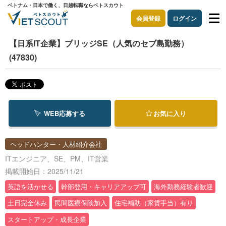
ベトナム・日本で働く、日越転職ならベトスカウト
会員登録
ログイン
【日系IT企業】ブリッジSE（人気のセブ島勤務）
(47830)
WEB応募する
お気に入り
ヘッドハンター・人材紹介会社
ITエンジニア、SE、PM、IT営業
掲載開始日：2025/11/21
英語を活かせる
幹部登用・キャリアアップ可
海外勤務経験者歓迎
土日完全休み
民間医療保険加入
住宅補助（家賃手当）有り
スタートアップ・成長企業