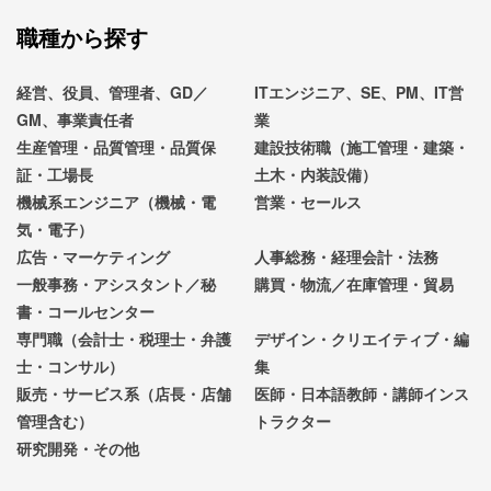
職種から探す
経営、役員、管理者、GD／
ITエンジニア、SE、PM、IT営
GM、事業責任者
業
生産管理・品質管理・品質保
建設技術職（施工管理・建築・
証・工場長
土木・内装設備）
機械系エンジニア（機械・電
営業・セールス
気・電子）
広告・マーケティング
人事総務・経理会計・法務
一般事務・アシスタント／秘
購買・物流／在庫管理・貿易
書・コールセンター
専門職（会計士・税理士・弁護
デザイン・クリエイティブ・編
士・コンサル）
集
販売・サービス系（店長・店舗
医師・日本語教師・講師インス
管理含む）
トラクター
研究開発・その他