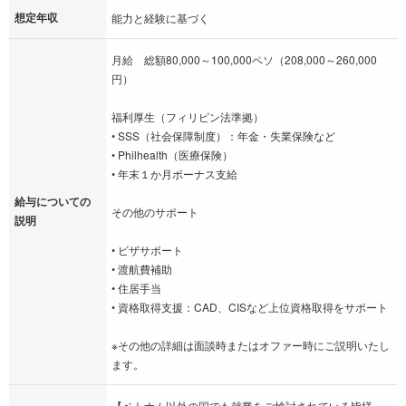
想定年収
能力と経験に基づく
月給 総額80,000～100,000ペソ（208,000～260,000
円）
福利厚生（フィリピン法準拠）
• SSS（社会保障制度）：年金・失業保険など
• Philhealth（医療保険）
• 年末１か月ボーナス支給
給与についての
その他のサポート
説明
• ビザサポート
• 渡航費補助
• 住居手当
• 資格取得支援：CAD、CISなど上位資格取得をサポート
※その他の詳細は面談時またはオファー時にご説明いたし
ます。
【ベトナム以外の国でも就業をご検討されている皆様