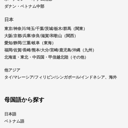
ダナン・ベトナム中部
日本
東京/神奈川/埼玉/千葉/茨城/栃木/群馬（関東）
大阪/京都/兵庫/奈良/滋賀/和歌山（関西）
愛知/静岡/三重/岐阜（東海）
福岡/佐賀/長崎/熊本/大分/宮崎/鹿児島/沖縄（九州）
北海道・東北・中四国・甲信越北陸（その他）
他アジア
タイ/マレーシア/フィリピン/シンガポール/インドネシア、海外
母国語から探す
日本語
ベトナム語