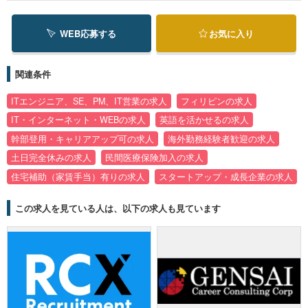
WEB応募する
お気に入り
関連条件
ITエンジニア、SE、PM、IT営業の求人
フィリピンの求人
IT・インターネット・WEBの求人
英語を活かせるの求人
幹部登用・キャリアアップ可の求人
海外勤務経験者歓迎の求人
土日完全休みの求人
民間医療保険加入の求人
住宅補助（家賃手当）有りの求人
スタートアップ・成長企業の求人
この求人を見ている人は、以下の求人も見ています