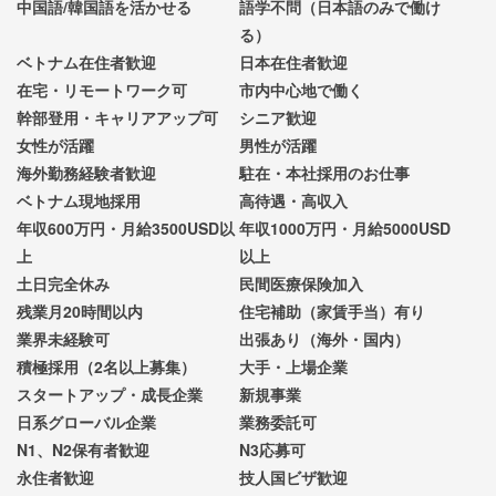
中国語/韓国語を活かせる
語学不問（日本語のみで働け
る）
ベトナム在住者歓迎
日本在住者歓迎
在宅・リモートワーク可
市内中心地で働く
幹部登用・キャリアアップ可
シニア歓迎
女性が活躍
男性が活躍
海外勤務経験者歓迎
駐在・本社採用のお仕事
ベトナム現地採用
高待遇・高収入
年収600万円・月給3500USD以
年収1000万円・月給5000USD
上
以上
土日完全休み
民間医療保険加入
残業月20時間以内
住宅補助（家賃手当）有り
業界未経験可
出張あり（海外・国内）
積極採用（2名以上募集）
大手・上場企業
スタートアップ・成長企業
新規事業
日系グローバル企業
業務委託可
N1、N2保有者歓迎
N3応募可
永住者歓迎
技人国ビザ歓迎