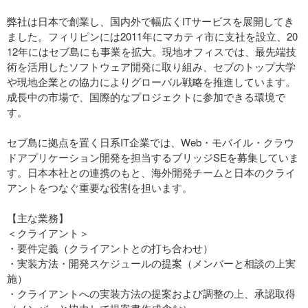
弊社は日本で創業し、国内外で幅広くITサービスを展開してき
ました。フィリピンには2011年にマカティ市に支社を設立、20
12年にはセブ島にも事業を拡大。現地オフィスでは、最先端技
術を活用したソフトウェア開発に取り組み、セブのトップ大学
や現地企業との協力によりグローバル戦略を推進しています。
成長中の市場で、国際的なプロジェクトに参加できる環境で
す。
セブ島に拠点を置く日系IT企業では、Web・モバイル・クラウ
ドアプリケーション開発を担当するブリッジSEを募集していま
す。日本本社との連携のもと、海外開発チームと日本のクライ
アントをつなぐ重要な役割を担います。
【主な業務】
＜クライアント＞
・要件定義（クライアントとの打ち合わせ）
・実装方法・開発スケジュールの提案（メンバーと相談の上実
施）
・クライアントへの実装方法の提案および調整の上、承認取得