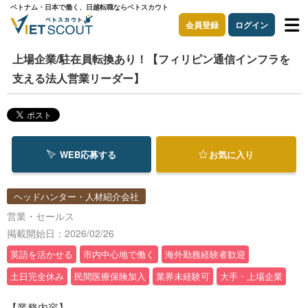
ベトナム・日本で働く、日越転職ならベトスカウト
会員登録
ログイン
上場企業/駐在員転換あり！【フィリピン通信インフラを
支える法人営業リーダー】
WEB応募する
お気に入り
ヘッドハンター・人材紹介会社
営業・セールス
掲載開始日：2026/02/26
英語を活かせる
市内中心地で働く
海外勤務経験者歓迎
土日完全休み
民間医療保険加入
業界未経験可
大手・上場企業
【業務内容】