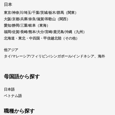
日本
東京/神奈川/埼玉/千葉/茨城/栃木/群馬（関東）
大阪/京都/兵庫/奈良/滋賀/和歌山（関西）
愛知/静岡/三重/岐阜（東海）
福岡/佐賀/長崎/熊本/大分/宮崎/鹿児島/沖縄（九州）
北海道・東北・中四国・甲信越北陸（その他）
他アジア
タイ/マレーシア/フィリピン/シンガポール/インドネシア、海外
母国語から探す
日本語
ベトナム語
職種から探す