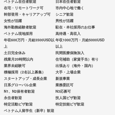
ベトナム在住者歓迎
日本在住者歓迎
在宅・リモートワーク可
市内中心地で働く
幹部登用・キャリアアップ可
シニア歓迎
女性が活躍
男性が活躍
海外勤務経験者歓迎
駐在・本社採用のお仕事
ベトナム現地採用
高待遇・高収入
年収600万円・月給3500USD以
年収1000万円・月給5000USD
上
以上
土日完全休み
民間医療保険加入
残業月20時間以内
住宅補助（家賃手当）有り
業界未経験可
出張あり（海外・国内）
積極採用（2名以上募集）
大手・上場企業
スタートアップ・成長企業
新規事業
日系グローバル企業
業務委託可
N1、N2保有者歓迎
N3応募可
永住者歓迎
技人国ビザ歓迎
特定活動ビザ歓迎
特定技能ビザ歓迎
ベトナム人留学生（新卒）歓迎