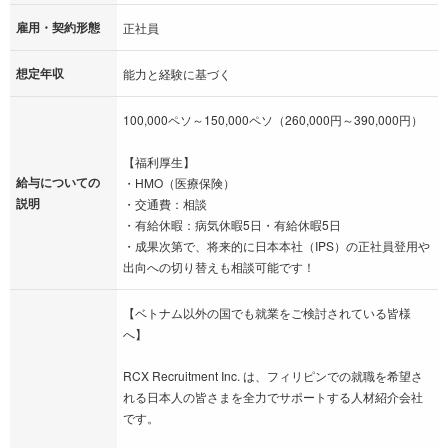
雇用・契約形態
正社員
想定年収
能力と経験に基づく
100,000ペソ～150,000ペソ（260,000円～390,000円）
【福利厚生】
給与についての
・HMO（医療保険）
説明
・交通費：相談
・有給休暇：病気休暇5日・有給休暇5日
・成果次第で、将来的に日本本社（IPS）の正社員登用や
出向への切り替えも相談可能です！
【ベトナム以外の国でも就業をご検討されている皆様
へ】
RCX Recruitment Inc. は、フィリピンでの就職を希望さ
れる日本人の皆さまを全力でサポートする人材紹介会社
です。