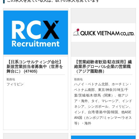
【日系コンサルティング会社】
【営業経験者歓迎/駐在採用】繊
新規営業担当者募集中（世界を
維業界グローバル企業の営業職
舞台に） (47405)
（アジア圏勤務）
勤務地
勤務地
フィリピン
ハノイ・ベトナム北部、ホーチミン・
ベトナム南部、東京/神奈川/埼玉/千
葉/茨城/栃木/群馬（関東）、他アジ
ア・海外、タイ、マレーシア、インド
ネシア、シンガポール、フィリピン、
インド、台湾/香港/中国/韓国、他ASE
AN国（カンボジア/ミャンマー/ラオス
等）・海外