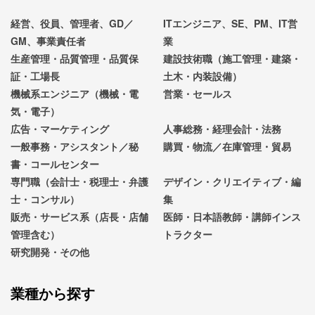
経営、役員、管理者、GD／
ITエンジニア、SE、PM、IT営
GM、事業責任者
業
生産管理・品質管理・品質保
建設技術職（施工管理・建築・
証・工場長
土木・内装設備）
機械系エンジニア（機械・電
営業・セールス
気・電子）
広告・マーケティング
人事総務・経理会計・法務
一般事務・アシスタント／秘
購買・物流／在庫管理・貿易
書・コールセンター
専門職（会計士・税理士・弁護
デザイン・クリエイティブ・編
士・コンサル）
集
販売・サービス系（店長・店舗
医師・日本語教師・講師インス
管理含む）
トラクター
研究開発・その他
業種から探す