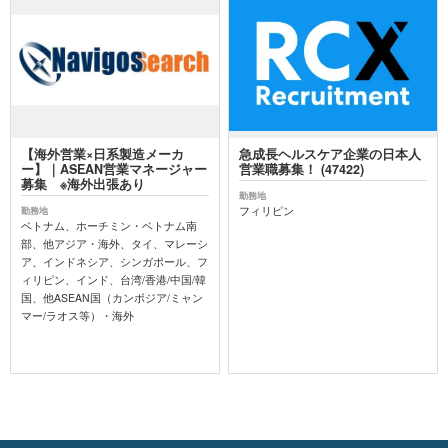
【海外営業×日系製造メーカ
急成長ヘルスケア企業の日本人
ー】｜ASEAN営業マネージャー
営業職募集！ (47422)
募集 ※海外出張あり
勤務地
フィリピン
勤務地
ベトナム、ホーチミン・ベトナム南
部、他アジア・海外、タイ、マレーシ
ア、インドネシア、シンガポール、フ
ィリピン、インド、台湾/香港/中国/韓
国、他ASEAN国（カンボジア/ミャン
マー/ラオス等）・海外