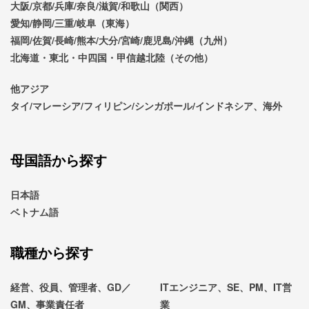
大阪/京都/兵庫/奈良/滋賀/和歌山（関西）
愛知/静岡/三重/岐阜（東海）
福岡/佐賀/長崎/熊本/大分/宮崎/鹿児島/沖縄（九州）
北海道・東北・中四国・甲信越北陸（その他）
他アジア
タイ/マレーシア/フィリピン/シンガポール/インドネシア、海外
母国語から探す
日本語
ベトナム語
職種から探す
経営、役員、管理者、GD／
ITエンジニア、SE、PM、IT営
GM、事業責任者
業