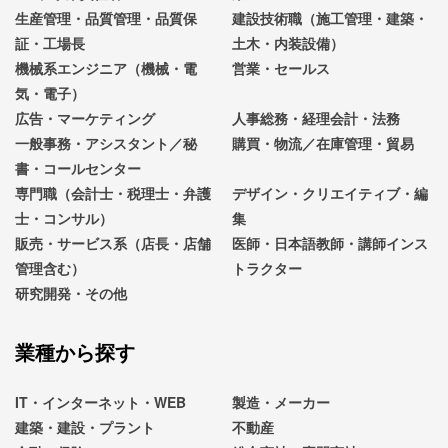
生産管理・品質管理・品質保
建設技術職（施工管理・建築・
証・工場長
土木・内装設備）
機械系エンジニア（機械・電
営業・セールス
気・電子）
広告・マーケティング
人事総務・経理会計・法務
一般事務・アシスタント／秘
購買・物流／在庫管理・貿易
書・コールセンター
専門職（会計士・税理士・弁護
デザイン・クリエイティブ・編
士・コンサル）
集
販売・サービス系（店長・店舗
医師・日本語教師・講師インス
管理含む）
トラクター
研究開発・その他
業種から探す
IT・インターネット・WEB
製造・メーカー
建築・建設・プラント
不動産