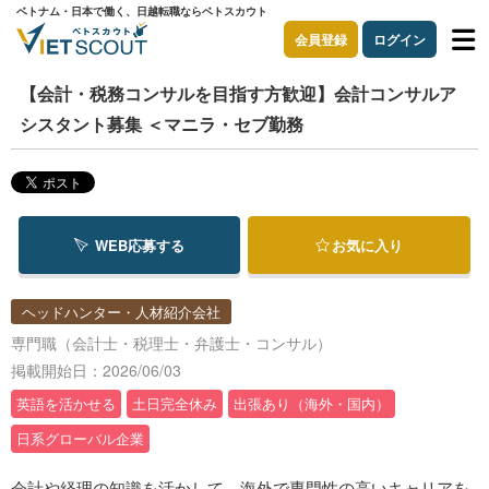
ベトナム・日本で働く、日越転職ならベトスカウト
会員登録
ログイン
【会計・税務コンサルを目指す方歓迎】会計コンサルア
シスタント募集 ＜マニラ・セブ勤務
WEB応募する
お気に入り
ヘッドハンター・人材紹介会社
専門職（会計士・税理士・弁護士・コンサル）
掲載開始日：2026/06/03
英語を活かせる
土日完全休み
出張あり（海外・国内）
日系グローバル企業
会計や経理の知識を活かして、海外で専門性の高いキャリアを