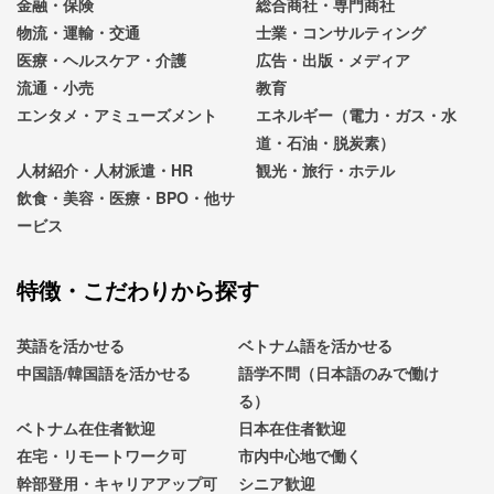
金融・保険
総合商社・専門商社
物流・運輸・交通
士業・コンサルティング
医療・ヘルスケア・介護
広告・出版・メディア
流通・小売
教育
エンタメ・アミューズメント
エネルギー（電力・ガス・水
道・石油・脱炭素）
人材紹介・人材派遣・HR
観光・旅行・ホテル
飲食・美容・医療・BPO・他サ
ービス
特徴・こだわりから探す
英語を活かせる
ベトナム語を活かせる
中国語/韓国語を活かせる
語学不問（日本語のみで働け
る）
ベトナム在住者歓迎
日本在住者歓迎
在宅・リモートワーク可
市内中心地で働く
幹部登用・キャリアアップ可
シニア歓迎