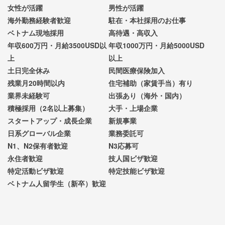
女性が活躍
男性が活躍
海外勤務経験者歓迎
駐在・本社採用のお仕事
ベトナム現地採用
高待遇・高収入
年収600万円・月給3500USD以
年収1000万円・月給5000USD
上
以上
土日完全休み
民間医療保険加入
残業月20時間以内
住宅補助（家賃手当）有り
業界未経験可
出張あり（海外・国内）
積極採用（2名以上募集）
大手・上場企業
スタートアップ・成長企業
新規事業
日系グローバル企業
業務委託可
N1、N2保有者歓迎
N3応募可
永住者歓迎
技人国ビザ歓迎
特定活動ビザ歓迎
特定技能ビザ歓迎
ベトナム人留学生（新卒）歓迎