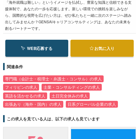
「海外就職は難しい」というイメージを払拭し、豊富な知識と信頼できる支
援体制で、あなたの一歩を応援します。新しい環境での挑戦を楽しみなが
ら、国際的な視野を広げたい方は、ぜひ私たちと一緒に次のステージへ踏み
出してみませんか？GENSAIキャリアコンサルティングは、あなたの未来を
創るパートナーです。
WEB応募する
お気に入り
関連条件
専門職（会計士・税理士・弁護士・コンサル）の求人
フィリピンの求人
士業・コンサルティングの求人
英語を活かせるの求人
土日完全休みの求人
出張あり（海外・国内）の求人
日系グローバル企業の求人
この求人を見ている人は、以下の求人も見ています