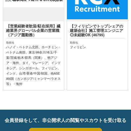
【営業経験者歓迎/駐在採用】繊
【フィリピンでトップシェアの
維業界グローバル企業の営業職
建築会社】施工管理エンジニア
（アジア圏勤務）
◎未経験OK (46795)
勤務地
勤務地
ハノイ・ベトナム北部、ホーチミン・
フィリピン
ベトナム南部、東京/神奈川/埼玉/千
葉/茨城/栃木/群馬（関東）、他アジ
ア・海外、タイ、マレーシア、インド
ネシア、シンガポール、フィリピン、
インド、台湾/香港/中国/韓国、他ASE
AN国（カンボジア/ミャンマー/ラオス
等）・海外
会員登録をして、非公開求人の閲覧やスカウトを受け取る