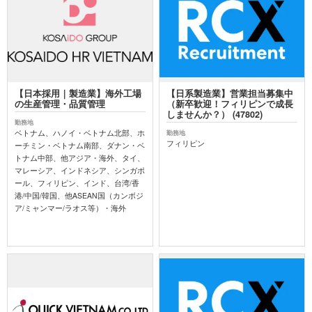
【日本採用｜製造業】海外工場
【日系製造業】営業担当募集中
の生産管理・品質管理
（新卒歓迎！フィリピンで成長
しませんか？） (47802)
勤務地
ベトナム、ハノイ・ベトナム北部、ホ
勤務地
フィリピン
ーチミン・ベトナム南部、ダナン・ベ
トナム中部、他アジア・海外、タイ、
マレーシア、インドネシア、シンガポ
ール、フィリピン、インド、台湾/香
港/中国/韓国、他ASEAN国（カンボジ
ア/ミャンマー/ラオス等）・海外