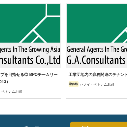
プを目指せる◎ BPOチームリー
工業団地内の庶務関連のテナン
013）
ハノイ・ベトナム北部
勤務地
・ベトナム北部