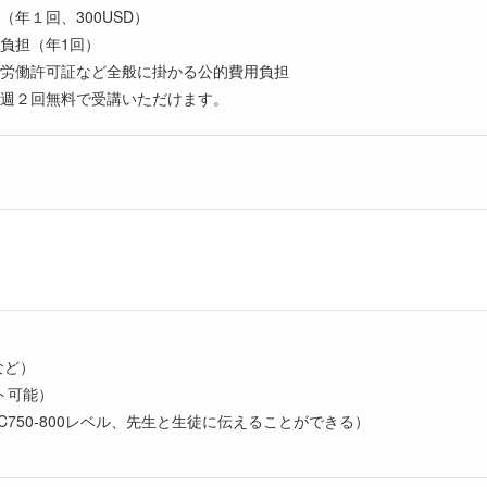
年１回、300USD）
負担（年1回）
労働許可証など全般に掛かる公的費⽤負担
週２回無料で受講いただけます。
など）
ト可能）
C750-800レベル、先⽣と⽣徒に伝えることができる）