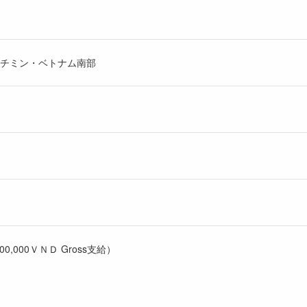
ーチミン・ベトナム南部
,700,000ＶＮＤ Gross⽀給）