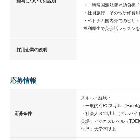
給与についての説明
・⼀時帰国渡航費補助負担︓（
・社員旅⾏、その他研修費⽤
・ベトナム国内外でのビザ・
福利厚⽣で英会話レッスンを
採用企業の説明
応募情報
スキル・経験：
・一般的なPCスキル（Excel
応募条件
・社会⼈３年以上（アルバイ
英語：ビジネスレベル（TOEI
学歴：⼤学卒以上