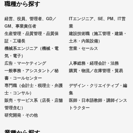
職種から探す
経営、役員、管理者、GD／
ITエンジニア、SE、PM、IT営
GM、事業責任者
業
生産管理・品質管理・品質保
建設技術職（施工管理・建築・
証・工場長
土木・内装設備）
機械系エンジニア（機械・電
営業・セールス
気・電子）
広告・マーケティング
人事総務・経理会計・法務
一般事務・アシスタント／秘
購買・物流／在庫管理・貿易
書・コールセンター
専門職（会計士・税理士・弁護
デザイン・クリエイティブ・編
士・コンサル）
集
販売・サービス系（店長・店舗
医師・日本語教師・講師インス
管理含む）
トラクター
研究開発・その他
業種から探す