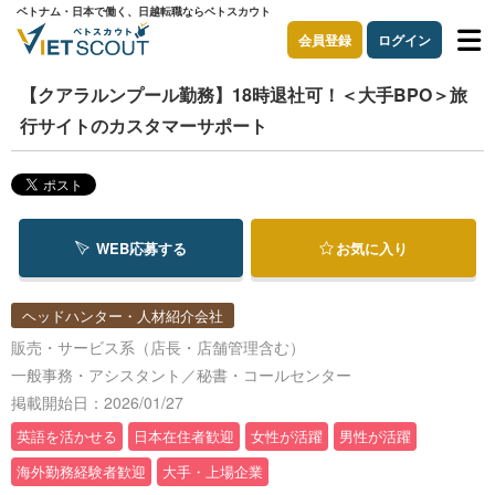
ベトナム・日本で働く、日越転職ならベトスカウト
会員登録
ログイン
【クアラルンプール勤務】18時退社可！＜大手BPO＞旅
行サイトのカスタマーサポート
WEB応募する
お気に入り
ヘッドハンター・人材紹介会社
販売・サービス系（店長・店舗管理含む）
一般事務・アシスタント／秘書・コールセンター
掲載開始日：2026/01/27
英語を活かせる
日本在住者歓迎
女性が活躍
男性が活躍
海外勤務経験者歓迎
大手・上場企業