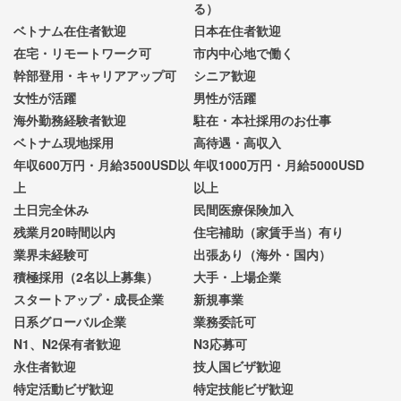
る）
ベトナム在住者歓迎
日本在住者歓迎
在宅・リモートワーク可
市内中心地で働く
幹部登用・キャリアアップ可
シニア歓迎
女性が活躍
男性が活躍
海外勤務経験者歓迎
駐在・本社採用のお仕事
ベトナム現地採用
高待遇・高収入
年収600万円・月給3500USD以
年収1000万円・月給5000USD
上
以上
土日完全休み
民間医療保険加入
残業月20時間以内
住宅補助（家賃手当）有り
業界未経験可
出張あり（海外・国内）
積極採用（2名以上募集）
大手・上場企業
スタートアップ・成長企業
新規事業
日系グローバル企業
業務委託可
N1、N2保有者歓迎
N3応募可
永住者歓迎
技人国ビザ歓迎
特定活動ビザ歓迎
特定技能ビザ歓迎