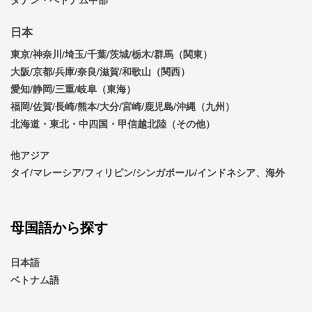
日本
東京/神奈川/埼玉/千葉/茨城/栃木/群馬（関東）
大阪/京都/兵庫/奈良/滋賀/和歌山（関西）
愛知/静岡/三重/岐阜（東海）
福岡/佐賀/長崎/熊本/大分/宮崎/鹿児島/沖縄（九州）
北海道・東北・中四国・甲信越北陸（その他）
他アジア
タイ/マレーシア/フィリピン/シンガポール/インドネシア、海外
母国語から探す
日本語
ベトナム語