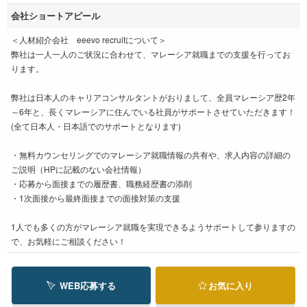
会社ショートアピール
＜人材紹介会社 eeevo recruitについて＞
弊社は一人一人のご状況に合わせて、マレーシア就職までの支援を行ってお
ります。
弊社は日本人のキャリアコンサルタントがおりまして、全員マレーシア歴2年
～6年と、長くマレーシアに住んでいる社員がサポートさせていただきます！
(全て日本人・日本語でのサポートとなります)
・無料カウンセリングでのマレーシア就職情報の共有や、求人内容の詳細の
ご説明（HPに記載のない会社情報）
・応募から面接までの履歴書、職務経歴書の添削
・1次面接から最終面接までの面接対策の支援
1人でも多くの方がマレーシア就職を実現できるようサポートして参りますの
で、お気軽にご相談ください！
WEB応募する
お気に入り