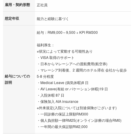
雇用・契約形態
正社員
想定年収
能力と経験に基づく
給与：RM9,000～9,500 + KPI RM300
福利厚生：
※状況によって変動する可能性あり
・VISA 取得のサポート
・日本からマレーシアへの渡航費用(航空券)
・マレーシア到着後、2 週間のホテル滞在 会社から徒歩
給与についての
5-8 分程度
説明
・Medical Leave (病気休暇)8 日
・AV Leave(有給 or バケーション休暇)19 日
・入院休暇 87 日
・保険加入 AIA insurance
※外来規定(入院については別途保険がございます)
・一回診療の保証上限額RM300
・個人負担額一律RM25(オンライン診療の場合RM0)
・一年間の最大保証額RM2,000