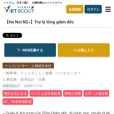
ベトナム・日本で働く、日越転職ならベトスカウト
会員登録
ログイン
【Ha Noi N2+】Trợ lý tổng giám đốc
WEB応募する
お気に入り
ヘッドハンター・人材紹介会社
一般事務・アシスタント／秘書・コールセンター
人事総務・経理会計・法務
掲載開始日：2025/11/18
英語を活かせる
ベトナム在住者歓迎
男性が活躍
大手・上場企業
N1、N2保有者歓迎
– Quản lý lịch trình của Tổng Giám đốc, tổ chức họp, chuẩn bị tài