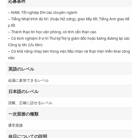
応募条件
– NAM, Tốt nghiệp ĐH các chuyên ngành
– Tiếng Nhật trình độ N1 (hoặc N2 cứng), giao tiếp tốt; Tiếng Anh giao tiế
p tốt
– Thành thạo tin học văn phòng, có tính cẩn thận cao
– Có kinh nghiệm ở vị trí Thư ký/Trợ lý giám đốc hoặc tương đương tại các
Công ty lớn (Ưu tiên)
– Có khả năng nhạy bén trong việc tiếp nhận và thực hiện triển khai công
việc
英語のレベル
会議に参加できるレベル
日本語のレベル
流暢、正確に話せるレベル
一次面接の種類
通常面接
休日についての説明