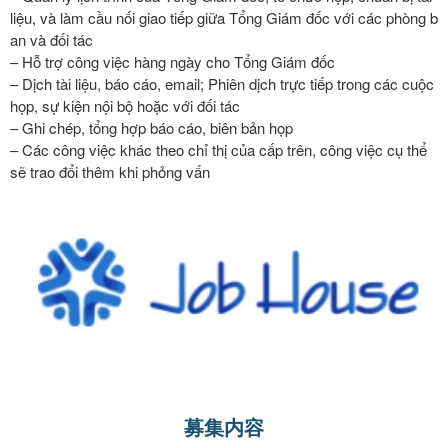
liệu, và làm cầu nối giao tiếp giữa Tổng Giám đốc với các phòng b
an và đối tác
– Hỗ trợ công việc hàng ngày cho Tổng Giám đốc
– Dịch tài liệu, báo cáo, email; Phiên dịch trực tiếp trong các cuộc
họp, sự kiện nội bộ hoặc với đối tác
– Ghi chép, tổng hợp báo cáo, biên bản họp
– Các công việc khác theo chỉ thị của cấp trên, công việc cụ thể
sẽ trao đổi thêm khi phỏng vấn
募集内容