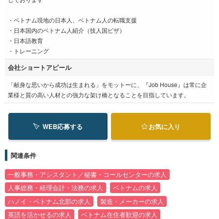
・ベトナム現地の日本人、ベトナム人の転職支援
・日本国内のベトナム人紹介（技人国ビザ）
・日本語教育
・トレーニング
会社ショートアピール
「献身な思いから成功は生まれる」をモットーに、『Job House』は常に企
業様と質の高い人材との強力な架け橋となることを目指しています。
WEB応募する
お気に入り
関連条件
一般事務・アシスタント／秘書・コールセンターの求人
人事総務・経理会計・法務の求人
ベトナムの求人
ハノイ・ベトナム北部の求人
製造・メーカーの求人
英語を活かせるの求人
ベトナム在住者歓迎の求人