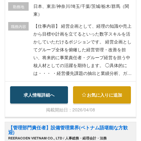
【福利厚生・手当】 ■昇給:有 ■残業手当:有 ■賞
日本、東京/神奈川/埼玉/千葉/茨城/栃木/群馬（関
勤務地
与：年2回（7月、12月） ■昇給：年1回（4月）そ
東）
の他手当は給与込 ■加入保険：健康保険、厚生年
金保険、雇用保険、労災保険、退職金制度 ■海外
【仕事内容】 経営企画として、経理の知識や売上
職務内容
保険 ■家賃補助(会社規定あり)
から目標や計画を立てるといった数字スキルを活
かしていただけるポジションです。 経営企画とし
てグループ全体を俯瞰した経営管理・改善を担
い、将来的に事業責任者・グループ経営を担う中
核人材としての活躍を期待します。 ◯具体的に
は・・・ ・経営優先課題の抽出と業績分析、ガバ
ナンス強化 ・各部署からのデータ抽出/月次データ
の作成 ・中期経営計画の立案 ・年度経営計画・予
求人情報詳細へ
お気に入りに追加
算の策定と周知、取りまとめ ・全社予算の統制管
理と修正予算案の立案 ・月次会議運営に関わる業
掲載開始日：2026/04/08
務 ・その他経営企画課運営に関わる業務全般
【管理部門責任者】設備管理業界(ベトナム語堪能な方歓
迎)
REERACOEN VIETNAM CO., LTD / 人事総務・経理会計・法務