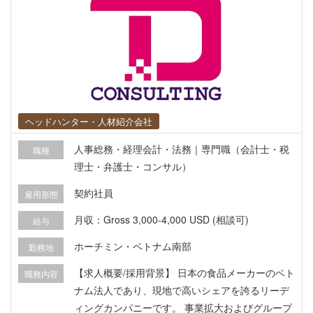
năng lực trong tương lai: ・Thiết kế và triển khai k
ế toán toàn cầu. ・PMI (Tích hợp sau sáp nhập)
nghiệp vụ quyết toán và công bố thông tin của cá
c công ty M&A. ・Quản lý KPI, quản lý ngân sách
và thực tế. ・Quản lý kinh doanh, phân tích kinh
doanh, hỗ trợ kinh doanh cho các công ty trong tậ
p đoàn. ・Nghiệp vụ tổng hợp và phân tích kết qu
ヘッドハンター・人材紹介会社
ả kinh doanh hàng tháng & hàng quý (bao gồm c
ả các công ty trong tập đoàn). ・Lập kế hoạch đầ
人事総務・経理会計・法務｜専門職（会計士・税
職種
u tư, xây dựng ngân sách hàng năm và kế hoạch
理士・弁護士・コンサル）
kinh doanh trung hạn (bao gồm cả việc lập mô hì
契約社員
雇用形態
nh tài chính). ・Các nghiệp vụ kế hoạch kinh doa
nh khác của tập đoàn.
月収：Gross 3,000-4,000 USD (相談可)
給与
ホーチミン・ベトナム南部
勤務地
【求人概要/採用背景】 日本の食品メーカーのベト
職務内容
ナム法人であり、現地で高いシェアを誇るリーデ
ィングカンパニーです。 事業拡大およびグループ