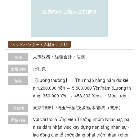
ヘッドハンター・人材紹介会社
人事総務・経理会計・法務
職種
正社員
雇用形態
【Lương thưởng】 ・Thu nhập hàng năm dự kiế
給与
n:4.200.000 Yên ～ 5.500.000 Yên/năm (Lương th
áng: 350.000 Yên ～ 458.333 Yên). ・Mức lương
sẽ được điều chỉnh tùy thuộc vào kinh nghiệm và
東京/神奈川/埼玉/千葉/茨城/栃木/群馬（関東）
勤務地
năng lực. ・Tăng lương: Tỷ lệ tăng lương trung bì
nh hàng năm là 12,5% (thành tích năm 2024). ・
Với vai trò là Ứng viên Trưởng nhóm Nhân sự, bạ
職務内容
Thưởng: Có (2 lần/năm dưới hình thức tăng lươn
n sẽ đảm nhận việc xây dựng nền tảng nhân sự -
g). 【Phúc lợi】 ・Chế độ quyền chọn mua cổ ph
lao động cho tổ chức đang phát triển nhanh chón