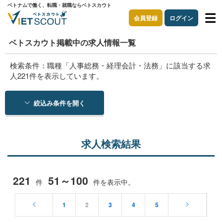
ベトナムで働く、転職・就職ならベトスカウト
会員登録
ログイン
ベトスカウト掲載中の求人情報一覧
検索条件：職種「人事総務・経理会計・法務」に該当する求
人221件を表示しています。
絞込み条件を開く
求人検索結果
221
51～100
件
件を表示中。
1
2
3
4
5