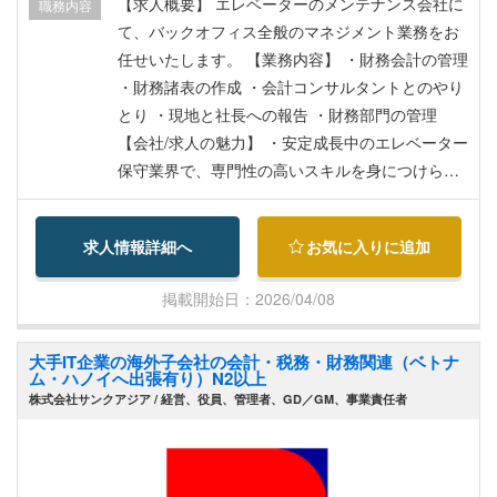
【求人概要】 エレベーターのメンテナンス会社に
職務内容
て、バックオフィス全般のマネジメント業務をお
任せいたします。 【業務内容】 ・財務会計の管理
・財務諸表の作成 ・会計コンサルタントとのやり
とり ・現地と社長への報告 ・財務部門の管理
【会社/求人の魅力】 ・安定成長中のエレベーター
保守業界で、専門性の高いスキルを身につけられ
ます。 ・日本人マネジメントのもと、丁寧な技術
指導と安心の労働環境が整っています。 ・ベトナ
求人情報詳細へ
お気に入りに追加
ム国内の、社会インフラを支えるやりがいある仕
事です。
掲載開始日：2026/04/08
大手IT企業の海外子会社の会計・税務・財務関連（ベトナ
ム・ハノイへ出張有り）N2以上
株式会社サンクアジア / 経営、役員、管理者、GD／GM、事業責任者