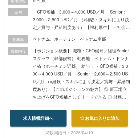
正社員
雇用形態
・CFO候補：3,000～4,000 USD／月 ・Senior：
給与
2,000～2,500 USD／月 （※経験・スキルにより決
定／賞与・昇給制度あり） 【福利厚生】 ・社会保
険完備 ・ビザ・ワークパーミット取得サポート ・
ベトナム、ホーチミン・ベトナム南部
勤務地
住宅補助、食事手当あり ・通勤送迎あり（条件あ
り） ・日本帰国費用サポート（応相談）
【ポジション概要】 職種：CFO候補／経理Senior
職務内容
スタッフ（幹部候補） 勤務地：ベトナム・ドンナ
イ省（ホーチミン近郊） 給与： ・CFO候補：3,0
00～4,000 USD／月 ・Senior：2,000～2,500 US
D／月 （※経験・スキルにより決定／賞与・昇給制
度あり） 【このポジションの魅力】 ◎ 新工場立
ち上げをCFO候補としてリードできる ◎ 財務・
人事を含めた管理部門をゼロから構築できる裁量
◎ 経営陣に近い立場で意思決定に関与できる ◎
求人情報詳細へ
お気に入りに追加
成長フェーズの事業を経営視点で推進できる 【業
務内容】 ・財務・会計・税務機能の立ち上げおよ
掲載開始日：2026/04/10
び統括（VAS／IFRS対応） ・ERP会計システムの