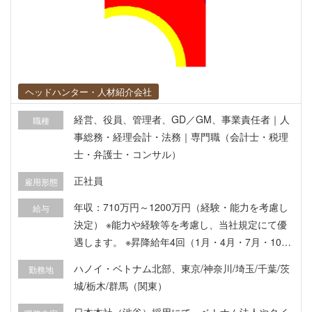
ヘッドハンター・人材紹介会社
経営、役員、管理者、GD／GM、事業責任者｜人
職種
事総務・経理会計・法務｜専門職（会計士・税理
士・弁護士・コンサル）
正社員
雇用形態
年収：710万円～1200万円（経験・能力を考慮し
給与
決定） ※能力や経験等を考慮し、当社規定にて優
遇します。 ※昇降給年4回（1月・4月・7月・10
月） 【休暇】 年次有給休暇、時間単位有給休暇、
ハノイ・ベトナム北部、東京/神奈川/埼玉/千葉/茨
勤務地
夏季有給休暇（5日間） 特別休暇 ・リフレッシュ
城/栃木/群馬（関東）
休暇 ・結婚休暇 ・出産休暇 ・育児休暇 ・介護休
暇 ・看護休暇 ・配偶者出産休暇 ・病気休暇 ・忌
日本本社（渋谷）採用にて、ベトナム法人やタイ