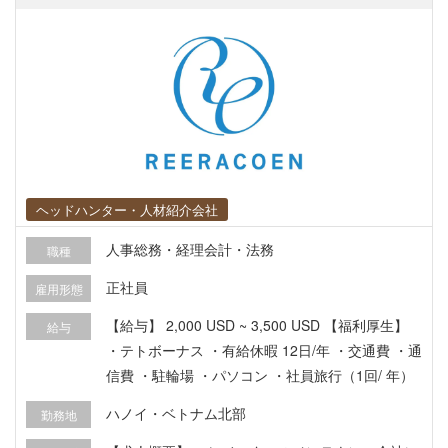
ヘッドハンター・人材紹介会社
人事総務・経理会計・法務
職種
正社員
雇用形態
【給与】 2,000 USD ~ 3,500 USD 【福利厚生】
給与
・テトボーナス ・有給休暇 12日/年 ・交通費 ・通
信費 ・駐輪場 ・パソコン ・社員旅行（1回/ 年）
ハノイ・ベトナム北部
勤務地