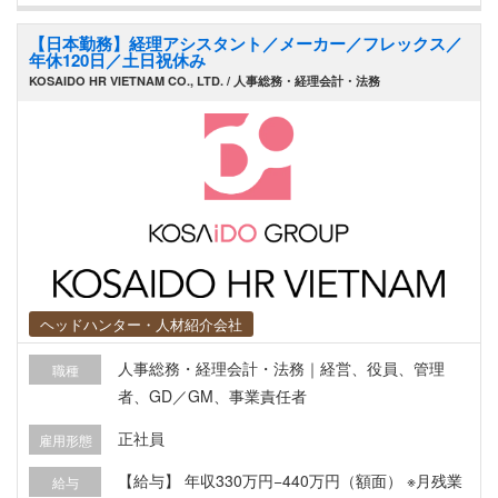
導入・運用・改善 ・予算策定、原価管理、キャッ
【日本勤務】経理アシスタント／メーカー／フレックス／
シュフロー管理 ・財務レポーティングおよび経営
年休120日／土日祝休み
への提言 ・税務対応（法人税・FCT）および監査
KOSAIDO HR VIETNAM CO., LTD. / 人事総務・経理会計・法務
対応、内部統制構築 ・投資プロジェクト管理、海
外取引の資金管理 ・人事・管理部門の立ち上げお
よびマネジメント ・外部パートナー（会計事務
所・税務当局等）との折衝 ・経営陣の意思決定支
援
ヘッドハンター・人材紹介会社
人事総務・経理会計・法務｜経営、役員、管理
職種
者、GD／GM、事業責任者
正社員
雇用形態
【給与】 年収330万円−440万円（額面） ※月残業
給与