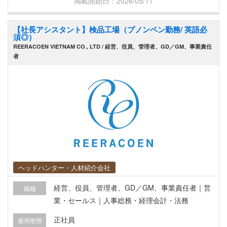
掲載開始日：2026/05/11
その他 【育児支援制度】 ＜子育て支援制度も充
部紹介 海外ビジネス推進本部では、以下のような
実！＞ ・育児休業制度（お子様の年齢が最長3歳
ミッションを担っています。 ・日本とベトナムを
【社長アシスタント】検品工場（プノンペン勤務/ 英語必
まで） ┗男性社員の取得実績もあり！ ・育児短時
つなぐオフショア開発推進の中核機能 ・要件整
須◎）
間勤務制度（お子様の学年が最長小学校6年生ま
理、仕様伝達、成果物確認を通じたプロジェクト
REERACOEN VIETNAM CO., LTD / 経営、役員、管理者、GD／GM、事業責任
で） ＜システムエグゼ・チャレンジ・キャンペー
支援 ・グローバルガバナンス強化と海外子会社の
者
ン制度＞ MVP、目標達成賞、最優秀エンジニア賞
経営基盤整備 ・会計、納税、コンプライアンス、
最優秀マネジメント賞(年1回)、社長賞(半期毎)、
渡航・出向支援などの海外事業管理 ・BotDevによ
努力賞 等
る一体運営と品質・コスト両立の推進 ◆仕事内容
海外子会社における財務・経理・資金管理を中心
とした管理業務全般をお任せします。 ・海外子会
社の月次・年次決算管理全般 ・数値集計・確認お
よび差異分析 ・海外子会社に関する各種数値の取
りまとめおよび日本本社財務本部への連携 ・販売
ヘッドハンター・人材紹介会社
管理費の確認・管理 ・月初の請求対応 など ◆得
られるスキル ・海外子会社の決算管理や数値管理
経営、役員、管理者、GD／GM、事業責任者｜営
職種
を通じて、会計実務と管理会計の両方を経験でき
業・セールス｜人事総務・経理会計・法務
ます。 ⇒ 月次・年次決算や差異分析を通じて、数
正社員
字を読み解く力を身につけられます。 ・経営層、
雇用形態