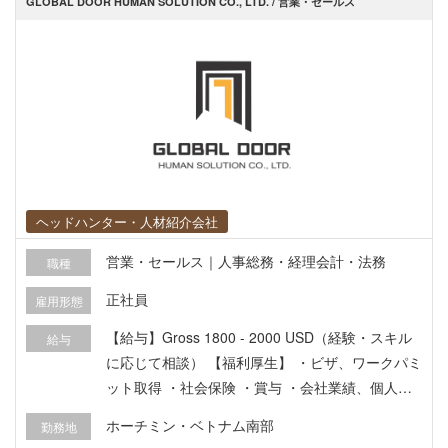
GLOBAL DOOR HUMAN SOLUTION CO., LTD. / 営業・セールス
国の労働法規を背景とした、リスクマネジメント
および労務管理体制のグローバルレベルでの最適
化 ・組織開発・次世代リーダーの育成 ・経営人材
やマネジメント層の育成プログラムの構築 ・変化
の激しいスタートアップフェーズにおける、柔軟
かつ強固な組織開発の推進 【魅力ポイント】 ・既
存の枠組みを生かしながらもご自身の経験とスキ
ルで、同社を進化させる当事者になれます。 ・異
なる文化や背景を持つメンバーの貢献を、共通のV
ヘッドハンター・人材紹介会社
alueで最大化させる高度な組織開発を主導できま
営業・セールス｜人事総務・経理会計・法務
職種
す。 ・経営陣として「人事が事業を加速させる」
ことを肌で感じられるポジションです。
正社員
雇用形態
【給与】Gross 1800 - 2000 USD（経験・スキル
給与
に応じて相談） 【福利厚生】 ・ビザ、ワークパミ
ット取得 ・社会保険 ・賞与 ・会社業績、個人パ
フォーマンスに基づく業績賞与 ・海外医療保険
ホーチミン・ベトナム南部
勤務地