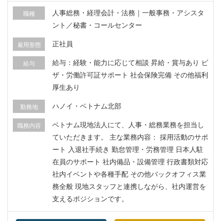
人事総務・経理会計・法務｜一般事務・アシスタ
職種
ント／秘書・コールセンター
正社員
雇用形態
給与：経験・能力に応じて相談 昇給・賞与あり ビ
給与
ザ・労働許可証サポート 社会保険完備 その他福利
厚生あり
ハノイ・ベトナム北部
勤務地
ベトナム現地法人にて、人事・総務業務を担当し
職務内容
ていただきます。 主な業務内容： 採用活動のサポ
ート 入退社手続き 勤怠管理・労務管理 日本人駐
在員のサポート 社内備品・設備管理 行政書類対応
社内イベントや各種手配 その他バックオフィス業
務全般 現地スタッフと連携しながら、社内運営を
支えるポジションです。