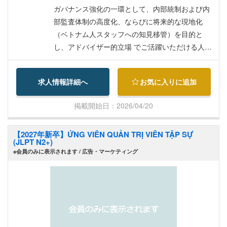
ガバナンス強化の一環として、内部統制および内
部監査体制の高度化、ならびに将来的な現地化
（ベトナム人スタッフへの知見移管）を目的と
し、アドバイザー的立場 でご活躍いただける人材
を募集します。 現在、内部統制関連業務を担うチ
ームは 課長含め 3 名（全員ベトナム人スタッフ）
求人情報詳細へ
お気に入りに追加
で構成されています。 本ポジションは管理職では
なく、同チームに対して専門的観点から助言・支
掲載開始日：2026/04/20
援を行う役割を想定しています。 【役割・ミッシ
ョン】 ・日本基準を参考にした 内部統制・内部監
【2027年新卒】ỨNG VIÊN QUẢN TRỊ VIÊN TẬP SỰ
査の専門知見を活用し、現地チームへの助言・レ
(JLPT N2+)
ビューを行う ・ベトナム人スタッフへの OJT・指
※会員のみに表示されます / 広告・マーケティング
導・ナレッジトランスファー を通じた体制の定着
・中長期的（3～5 年）における現地人材の自走化
支援 【職務内容】 ・内部統制（J-SOX 等を参考
にした）構築・運用状況のレビューおよび改善提
案 ・内部監査計画、監査手法、監査報告書の品質
向上に関する助言 ・業務プロセスおよびリスク管