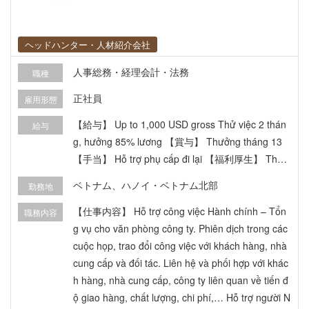
ヘッドハンター・人材紹介会社
人事総務・経理会計・法務
職種
正社員
雇用形態
【給与】 Up to 1,000 USD gross Thử việc 2 thán
給与
g, hưởng 85% lương 【賞与】 Thưởng tháng 13
【手当】 Hỗ trợ phụ cấp đi lại 【福利厚生】 Tham
gia đầy đủ BHXH, BHYT theo quy định của pháp l
ベトナム、ハノイ・ベトナム北部
勤務地
uật Việt Nam Xét tăng lương 1 lần/năm theo tình
hình kinh doanh và năng lực Nghỉ lễ, phép năm t
【仕事内容】 Hỗ trợ công việc Hành chính – Tổn
職務内容
heo quy định của Nhà nước
g vụ cho văn phòng công ty. Phiên dịch trong các
cuộc họp, trao đổi công việc với khách hàng, nhà
cung cấp và đối tác. Liên hệ và phối hợp với khác
h hàng, nhà cung cấp, công ty liên quan về tiến đ
ộ giao hàng, chất lượng, chi phí,… Hỗ trợ người N