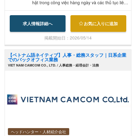
hật trong công việc hàng ngày và các thủ tục liên
quan tại Việt Nam. Làm việc với công ty logistics đ
ể theo dõi và xử lý các vấn đề liên quan đến vận
求人情報詳細へ
お気に入りに追加
chuyển hàng hóa. Đi cùng bác Nhật đi gặp khách
hàng tại Hải Phòng, Bắc Ninh khi cần. Phối hợp v
掲載開始日：2026/05/14
ới văn phòng HongKong bằng tiếng Nhật và với đ
ối tác/nhà máy Trung Quốc bằng tiếng Anh. Thực
【ベトナム語ネイティブ】人事・総務スタッフ｜日系企業
hiện các công việc khác theo chỉ đạo của CEO.
でのバックオフィス業務
【募集背景】 Mở rộng hoạt động kinh doanh và t
VIET NAM CAMCOM CO., LTD. / 人事総務・経理会計・法務
ăng cường hỗ trợ cho người Nhật tại văn phòng Vi
ệt Nam. 【魅力ポイント】 Môi trường làm việc sử
dụng tiếng Nhật, tiếng Anh và tiếng Việt. Có cơ hộ
i làm việc trực tiếp với CEO và đối tác nước ngoài.
Công việc đa dạng, phát triển kỹ năng hành chín
h, đối ngoại và phiên dịch.
ヘッドハンター・人材紹介会社