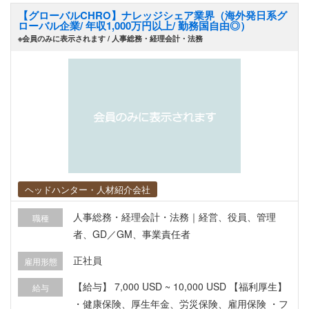
【グローバルCHRO】ナレッジシェア業界（海外発日系グ
ローバル企業/ 年収1,000万円以上/ 勤務国自由◎）
※会員のみに表示されます / 人事総務・経理会計・法務
ヘッドハンター・人材紹介会社
人事総務・経理会計・法務｜経営、役員、管理
職種
者、GD／GM、事業責任者
正社員
雇用形態
【給与】 7,000 USD ~ 10,000 USD 【福利厚生】
給与
・健康保険、厚生年金、労災保険、雇用保険 ・フ