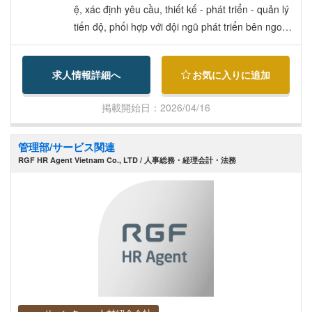
ghiệp ở nước ngoài). ・Chế độ khen thưởng, hỗ tr
ệ, xác định yêu cầu, thiết kế - phát triển - quản lý
ợ bữa ăn tại công ty. ・Chế độ đào tạo ngoại ng
tiến độ, phối hợp với đội ngũ phát triển bên ngoà
ữ. ・Chế độ thưởng khi giới thiệu nhân sự (Referr
i... ・Khối Kinh doanh / Marketing: Lên kế hoạch
al Incentive). ・Họp toàn công ty (All-hands meeti
nội dung, lập và thực thi các chiến lược marketing
求人情報詳細へ
お気に入りに追加
ng). ・Khám sức khỏe định kỳ, hỗ trợ tiêm vaccin
sử dụng mạng xã hội (SNS) và video; Khai thác k
e, tư vấn với bác sĩ doanh nghiệp. ・Chế độ Mind
hách hàng doanh nghiệp và khách hàng trường h
掲載開始日：2026/04/16
-light. ・Nghỉ thai sản (trước và sau sinh), nghỉ ch
ọc (B2B Sales). ・Khối Nhân sự: Đảm nhận công
ăm sóc con cái, nghỉ chăm sóc con ốm, nghỉ phé
tác tuyển dụng, thiết kế các chế độ chính sách, v
管理部/サービス関連
p cho chồng khi vợ sinh con. ・Chế độ làm việc r
à phát triển tổ chức... Phạm vi thay đổi công việc:
RGF HR Agent Vietnam Co., LTD / 人事総務・経理会計・法務
út ngắn thời gian. ・Tiền mừng kết hôn, tiền mừn
Các công việc do công ty quy định.
g sinh con.