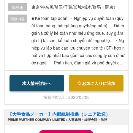
0 JPY và tiền làm thêm giờ cố định 85.600 JPY).
東京/神奈川/埼玉/千葉/茨城/栃木/群馬（関東）
勤務地
・Tăng lương: 1 lần/năm. ・Tiền thưởng (Bonus):
2 lần/năm. 【Phúc lợi】 ・Đóng đầy đủ các loại b
■ Kế toán tập đoàn: ・Nghiệp vụ quyết toán (quy
職務内容
ảo hiểm xã hội. ・Hỗ trợ một phần chi phí đi lại.
ết toán hàng tháng/hàng quý/hàng năm). ・Đánh
・Hội đồng cổ đông nhân viên, Quỹ Hagukumi. ・
giá và xử lý kế toán như hiệu ứng thuế, suy giảm
Khám sức khỏe định kỳ, tiêm phòng cúm, tư vấn
giá trị tài sản, kế toán chuyển đổi ngoại tệ... ・Ng
với bác sĩ doanh nghiệp, Nghỉ ốm (Sick Leave).
hiệp vụ lập báo cáo lưu chuyển tiền tệ (CF) hợp n
・Đồ uống miễn phí, mua rượu sake giá ưu đãi c
hất và hợp nhất bao gồm cả các công ty con ở nư
ho nhân viên, trang phục tự do. ・Phụ cấp làm vi
ớc ngoài. ・Phân tích, đánh giá và phê duyệt quy
ệc từ xa (Remote work), kỳ nghỉ đặc biệt khi mới
ết toán hợp nhất và quyết toán của các công ty tr
gia nhập công ty. ・Nghỉ trước/sau sinh, nghỉ chă
ong tập đoàn. ・Quản lý các công ty trong tập đo
求人情報詳細へ
お気に入りに追加
m con, làm việc rút ngắn thời gian, cộng đồng hỗ
àn. ・Làm đầu mối liên hệ với cố vấn thuế về tính
trợ nuôi con, hỗ trợ dịch vụ làm việc nhà. ・Hỗ trợ
toán số thuế, đối ứng nộp thuế. ・Nghiệp vụ công
掲載開始日：2026/05/06
hoạt động câu lạc bộ, hỗ trợ Workation (kết hợp l
bố thông tin (lập báo cáo tóm tắt quyết toán, báo
àm việc và du lịch). ・Hỗ trợ tổ chức các buổi học
cáo hàng quý, báo cáo chứng khoán có giá, báo
【大手食品メーカー】内部統制推進（シニア歓迎）
tập, cho phép làm thêm nghề tay trái (cần xin phé
cáo tính toán...). ・Đối ứng kiểm toán. ・Thiết kế
PRIME PARTNER COMPANY LIMITED / 人事総務・経理会計・法務
p), chế độ hỗ trợ lấy chứng chỉ, trợ cấp mua sách.
quy trình xử lý kế toán cho các dự án kinh doanh
・Văn phòng cấm hút thuốc hoàn toàn.
mới. ■ Các công việc dự kiến sẽ giao phó tùy theo