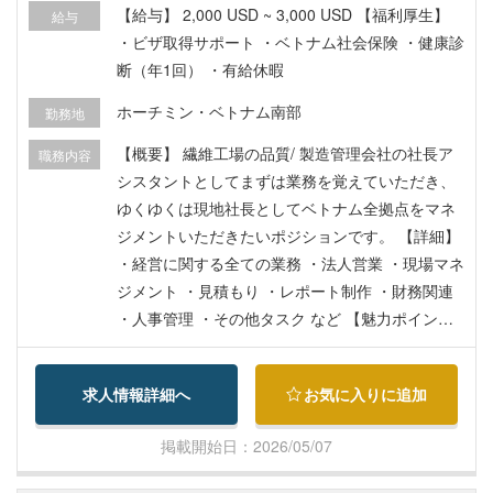
【給与】 2,000 USD ~ 3,000 USD 【福利厚生】
給与
・ビザ取得サポート ・ベトナム社会保険 ・健康診
断（年1回） ・有給休暇
ホーチミン・ベトナム南部
勤務地
【概要】 繊維工場の品質/ 製造管理会社の社長ア
職務内容
シスタントとしてまずは業務を覚えていただき、
ゆくゆくは現地社長としてベトナム全拠点をマネ
ジメントいただきたいポジションです。 【詳細】
・経営に関する全ての業務 ・法人営業 ・現場マネ
ジメント ・見積もり ・レポート制作 ・財務関連
・人事管理 ・その他タスク など 【魅力ポイン
ト】 ・まずはアシスタントからじっくり業務を学
ぶことができます！ ・発展中のベトナムで新しい
求人情報詳細へ
お気に入りに追加
ことに挑戦しながら、長く働いていきたい方にお
勧めです！
掲載開始日：2026/05/07