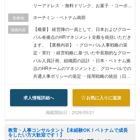
リーアドレス ・無料ドリンク、お菓子 ・コーポレ
ートディナー補助 ・完全週休２日制（土曜日・日
ホーチミン・ベトナム南部
勤務地
曜日） ・祝祭日休暇(勤務国毎) ・年末年始休暇
(勤務国毎) ・年次有給休暇（10日〜） ・その他休
【概要】 経営陣の一員として、日本およびグロー
職務内容
暇（産前産後休暇/生理休暇/育児介護休暇/慶弔休
バル各拠点のHRマネジメント全般を統括いただき
暇/裁判員休暇 ）
ます。 【業務内容】 ・グローバル人事戦略の策
定・実行 ・経営戦略に基づいた中長期的なグロー
バル人員計画、組織図の設計 ・日本・ベトナム拠
点のHRチームのマネジメントと、グローバルでの
共通人事ポリシーの策定 ・採用戦略の統括（日本
人採用・グローバル採用） ・海外拠点におけるキ
ーマン採用のディレクション ・全社的な採用ブラ
求人情報詳細へ
お気に入りに追加
ンディングの構築 ・グローバル人事制度・カルチ
ャーの構築 ・アーチーズのValueを軸とした、国
掲載開始日：2026/05/21
籍を問わずメンバーの貢献を最大化させる人事評
価制度・報酬体系の設計 ・多様なバックグラウン
教育・人事コンサルタント【未経験OK！ベトナムで成長
ドを持つ社員のエンゲージメント向上と、企業文
をしたい方大歓迎です！】
化の浸透施策 ・ガバナンス・労務体制の整備 ・各