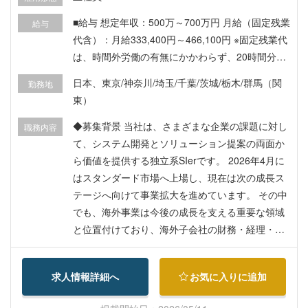
■給与 想定年収：500万～700万円 月給（固定残業
給与
代含）：月給333,400円～466,100円 ※固定残業代
は、時間外労働の有無にかかわらず、20時間分を
月45,100円～63,100円支給します。 ※20時間を超
日本、東京/神奈川/埼玉/千葉/茨城/栃木/群馬（関
勤務地
える時間外労働は追加で全額支給します。 ※経
東）
験・能力・前職給与を考慮のうえ、当社規定にて
優遇致します。 ・昇給年1回 ・賞与年2回（1.5か
◆募集背景 当社は、さまざまな企業の課題に対し
職務内容
月分×2回） ■各種制度 ・各種社会保険完備（雇
て、システム開発とソリューション提案の両面か
用、労災、健康、厚生年金） ・交通費支給（月上
ら価値を提供する独立系SIerです。 2026年4月に
限6万5000円) ・役職手当 ・退職金制度 ・慶弔見
はスタンダード市場へ上場し、現在は次の成長ス
舞金 ・確定拠出年金制度 ・財形預金制度 ・住宅
テージへ向けて事業拡大を進めています。 その中
ローン融資制度 ・資格取得支援制度 ・キャリア
でも、海外事業は今後の成長を支える重要な領域
別・階層別研修制度 ・在宅勤務制度 ・スライド勤
と位置付けており、海外子会社の財務・経理・資
務制度 ・GLTD制度 ・産業医相談 ・ベネフィット
金管理体制をさらに強化するため、新たに管理メ
ステーション ・資格合格祝い金(一時金として最
ンバーを募集いたします。 ※なお、本ポジション
求人情報詳細へ
お気に入りに追加
高30万円を支給) ・オフィスカジュアルOK（清潔
は海外子会社管理組織への配属となり、日本本社
感のある服装推奨、スニーカー/ジーンズもOK） ■
の財務本部とは別組織での業務となります。 ◆本