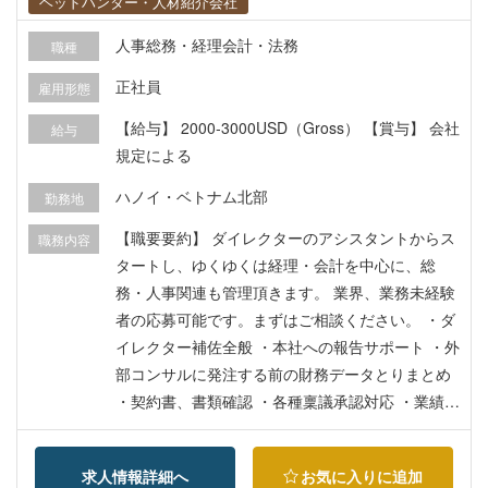
ヘッドハンター・人材紹介会社
人事総務・経理会計・法務
職種
正社員
雇用形態
【給与】 2000‐3000USD（Gross） 【賞与】 会社
給与
規定による
ハノイ・ベトナム北部
勤務地
【職要要約】 ダイレクターのアシスタントからス
職務内容
タートし、ゆくゆくは経理・会計を中心に、総
務・人事関連も管理頂きます。 業界、業務未経験
者の応募可能です。まずはご相談ください。 ・ダ
イレクター補佐全般 ・本社への報告サポート ・外
部コンサルに発注する前の財務データとりまとめ
・契約書、書類確認 ・各種稟議承認対応 ・業績や
予算管理サポート ・業績管理資料のアップデー
ト、予算作成・本社への決算報告資料管理 ・ベト
求人情報詳細へ
お気に入りに追加
ナム人スタッフの雇用契約管理 ・ベトナム人スタ