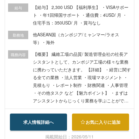
他部門、海外子会社メンバーと連携しながら業務
【給与】 2,300 USD 【福利厚生】 ・VISAサポー
給与
を進めるため、調整力とコミュニケーション力を
ト ・年1回帰国サポート ・通信費：4USD/ 月 ・
磨けます。 ⇒ 本社と現地の間に立ち、関係者をつ
住宅手当：350USD/ 月 ・賞与なし
なぎながら業務を進める経験が積めます。 ・事業
他ASEAN国（カンボジア/ミャンマー/ラオス
全体を俯瞰しながら働くことで、視野を広げ、ガ
勤務地
等）・海外
バナンスや経営管理の理解を深められます。 ⇒ 海
外事業の運営や統制に触れ、経営に近い視点を養
【概要】 繊維工場の品質/ 製造管理会社の社長ア
職務内容
えます。 ◆入社後の流れ 入社後約3か月間は、上
シスタントとして、カンボジア工場の様々な業務
長からの業務引継ぎや会議同席を通じて、事業全
に携わっていただきます。 【詳細】 ・経営に関す
体と業務の理解を深めていただきます。 その後
る全ての業務 ・法人営業 ・現場マネジメント ・
は、段階的に担当領域を拡大いただきます。
見積もり ・レポート制作 ・財務関連 ・人事管理
・その他タスク など 【魅力ポイント】 ・まずは
アシスタントからじっくり業務を学ぶことができ
ます！ ・発展中のカンボジアで新しいことに挑戦
しながら、長く働いていきたい方にお勧めです！
求人情報詳細へ
お気に入りに追加
皆さんが想像されているよりもカンボジアのプノ
ンペンは最近開発が著しく刺激的な場所です。
掲載開始日：2026/05/11