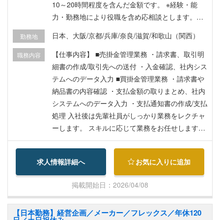
10～20時間程度を含んだ金額です。 ※経験・能
力・勤務地により役職を含め応相談とします。
【福利厚生・手当】 ■昇給:有 ■残業手当:有 ■賞
日本、大阪/京都/兵庫/奈良/滋賀/和歌山（関西）
勤務地
与：年2回（7月、12月） ■昇給：年1回（4月）そ
の他手当は給与込 ■加入保険：健康保険、厚生年
【仕事内容】 ■売掛金管理業務 ・請求書、取引明
職務内容
金保険、雇用保険、労災保険、退職金制度 ■海外
細書の作成/取引先への送付 ・入金確認、社内シス
保険 ■家賃補助(会社規定あり)
テムへのデータ入力 ■買掛金管理業務 ・請求書や
納品書の内容確認 ・支払金額の取りまとめ、社内
システムへのデータ入力 ・支払通知書の作成/支払
処理 入社後は先輩社員がしっかり業務をレクチャ
ーします。 スキルに応じて業務をお任せしますの
で、未経験の方でも安心して勤務いただける環境
です。 ■教育体制： ご入社後、数か月程度は OJT
求人情報詳細へ
お気に入りに追加
メインにて業務習得いただきます。 ■組織構成：
現在同部署は 10 名が所属しております。
掲載開始日：2026/04/08
【日本勤務】経営企画／メーカー／フレックス／年休120