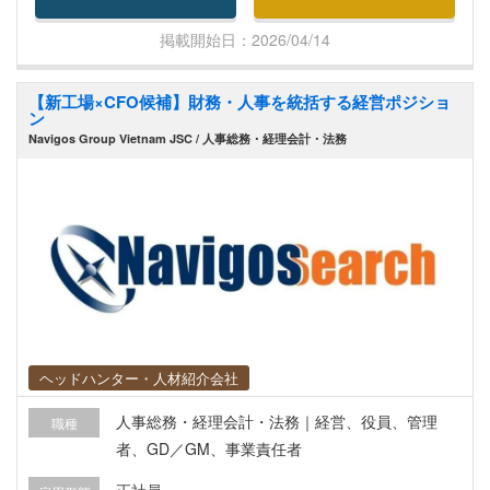
ッフの管理
掲載開始日：2026/04/14
【新工場×CFO候補】財務・人事を統括する経営ポジショ
ン
Navigos Group Vietnam JSC / 人事総務・経理会計・法務
ヘッドハンター・人材紹介会社
人事総務・経理会計・法務｜経営、役員、管理
職種
者、GD／GM、事業責任者