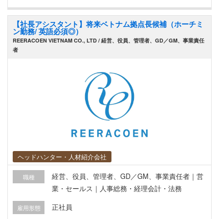
【社長アシスタント】将来ベトナム拠点長候補（ホーチミ
ン勤務/ 英語必須◎）
REERACOEN VIETNAM CO., LTD / 経営、役員、管理者、GD／GM、事業責任
者
ヘッドハンター・人材紹介会社
経営、役員、管理者、GD／GM、事業責任者｜営
職種
業・セールス｜人事総務・経理会計・法務
正社員
雇用形態