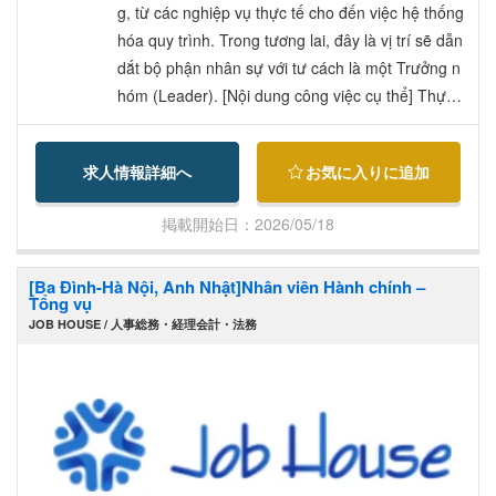
ần (Stock option) cấp cho toàn bộ nhân viên. ・C
g, từ các nghiệp vụ thực tế cho đến việc hệ thống
hế độ nhà ở phúc lợi cho nhân viên. ・Chế độ tra
hóa quy trình. Trong tương lai, đây là vị trí sẽ dẫn
o giải thưởng (Award) trong các cuộc họp hàng th
dắt bộ phận nhân sự với tư cách là một Trưởng n
áng. ・Chế độ Peer Bonus (Thưởng đồng cấp).
hóm (Leader). [Nội dung công việc cụ thể] Thực h
・Chế độ hỗ trợ hoạt động câu lạc bộ (có trợ cấ
iện các nghiệp vụ nhân sự - lao động thực tế như
p). ・Chế độ hỗ trợ ăn trưa tại văn phòng (có trợ
tính lương, quản lý chấm công, làm thủ tục bảo hi
求人情報詳細へ
お気に入りに追加
cấp). ・Có sẵn cây nước nóng lạnh và tủ đồ ăn v
ểm xã hội. Xây dựng và sửa đổi các quy định về l
ặt (Office Glico) tại văn phòng. ・Hỗ trợ chi phí đi
ao động, nội quy lao động. Triển khai và cải tiến v
掲載開始日：2026/05/18
lại (tối đa 30.000 Yên/tháng). ・Được mặc trang p
iệc vận hành các hệ thống nhân sự (hệ thống quả
hục tự do (casual) đi làm. ・Đóng đầy đủ các loại
n lý chấm công, tính lương, v.v.). Thúc đẩy việc h
[Ba Đình-Hà Nội, Anh Nhật]Nhân viên Hành chính –
bảo hiểm xã hội. ・Biện pháp phòng chống hút th
ệ thống hóa thông qua phân tích và tận dụng dữ l
Tổng vụ
uốc thụ động: Có phòng hút thuốc bên trong tòa
iệu nhân sự. Hợp tác với ban giám đốc và các ph
JOB HOUSE / 人事総務・経理会計・法務
nhà văn phòng.
òng ban khác để giải quyết các vấn đề liên quan
đến nhân sự - lao động. Dẫn dắt tổ chức với tư cá
ch là Trưởng nhóm trong tương lai. (Phạm vi thay
đổi công việc: Toàn bộ các nghiệp vụ do công ty
quy định)