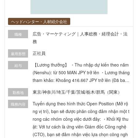
理・コントロール文書の整備・高度化支援 ・日本
本社とのコミュニケーション支援 ・現地チームメ
ンバーへの指導・育成（実務ベース） ※実務の主
ヘッドハンター・人材紹介会社
担当ではなく、アドバイザー／メンター的立場 を
広告・マーケティング｜人事総務・経理会計・法
職種
想定しています。
務
正社員
雇用形態
【Lương thưởng】 ・Thu nhập dự kiến theo năm
給与
(Nenshu): từ 500 MAN JPY trở lên ・Lương tháng
tham khảo: Khoảng 416.667 JPY trở lên (Đã bao
gồm phụ cấp làm thêm giờ cố định 45 tiếng. Phần
東京/神奈川/埼玉/千葉/茨城/栃木/群馬（関東）
勤務地
vượt quá sẽ được trả thêm toàn bộ). ・Tăng lươn
g / Thưởng: 2 lần/năm (Dựa trên thành tích của c
Tuyển dụng theo hình thức Open Position (Mở rộ
職務内容
ông ty và đánh giá năng lực cá nhân). 【Phúc lợ
ng vị trí), bạn sẽ được phân công đảm nhận một t
i】 ・Đóng đầy đủ các loại bảo hiểm xã hội. ・Hỗ
rong các nhóm công việc dưới đây: ・Khối Kỹ thu
trợ chi phí đi lại (Tối đa 30.000 JPY/tháng). ・Chu
ật: Với tư cách là ứng viên Giám đốc Công nghệ
yến đi thay đổi cuộc sống (Life-change trip / Tu n
(CTO), bạn sẽ đảm nhận việc lựa chọn công ngh