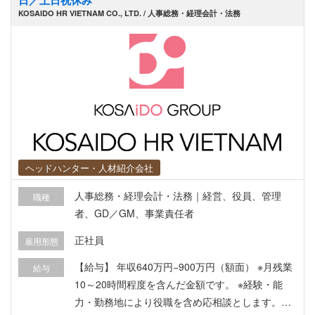
日／土日祝休み
KOSAIDO HR VIETNAM CO., LTD. / 人事総務・経理会計・法務
ヘッドハンター・人材紹介会社
人事総務・経理会計・法務｜経営、役員、管理
職種
者、GD／GM、事業責任者
正社員
雇用形態
【給与】 年収640万円−900万円（額面） ※月残業
給与
10～20時間程度を含んだ金額です。 ※経験・能
力・勤務地により役職を含め応相談とします。