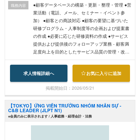
●顧客データベースの構築・更新・整理・管理 ●営
職務内容
業活動（電話、メール、セミナー・イベント参
加） ●顧客との商談対応 ●顧客の要望に基づいた
研修プログラム・人事制度等の企画および提案書
の作成 ●必要に応じた研修資料の作成 ●サービス
提供および提供後のフォローアップ業務 - 顧客満
足度向上を目的としたサービス品質の管理・改善
- 新規サービスの企画・開発および新規顧客の開
拓 - その他、会社が指示する関連業務
求人情報詳細へ
お気に入りに追加
掲載開始日：2026/05/21
【TOKYO】ỨNG VIÊN TRƯỞNG NHÓM NHÂN SỰ -
C&B LEADER (JLPT N1)
※会員のみに表示されます / 人事総務・経理会計・法務